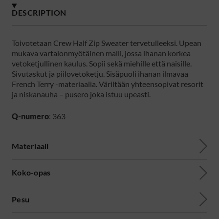
DESCRIPTION
Toivotetaan Crew Half Zip Sweater tervetulleeksi. Upean
mukava vartalonmyötäinen malli, jossa ihanan korkea
vetoketjullinen kaulus. Sopii sekä miehille että naisille.
Sivutaskut ja piilovetoketju. Sisäpuoli ihanan ilmavaa
French Terry -materiaalia. Väriltään yhteensopivat resorit
ja niskanauha – pusero joka istuu upeasti.
Q-numero
: 363
Materiaali
Koko-opas
Pesu