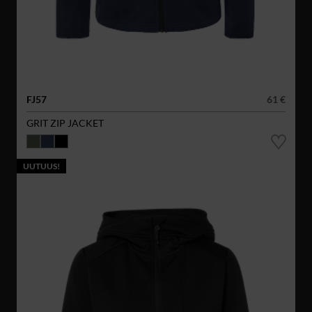
FJ57
61 €
GRIT ZIP JACKET
UUTUUS!