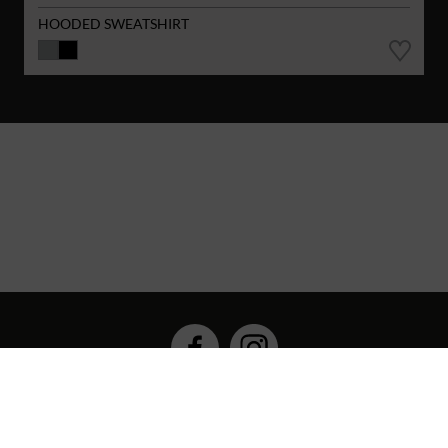
HOODED SWEATSHIRT
Hybrid Workwear™