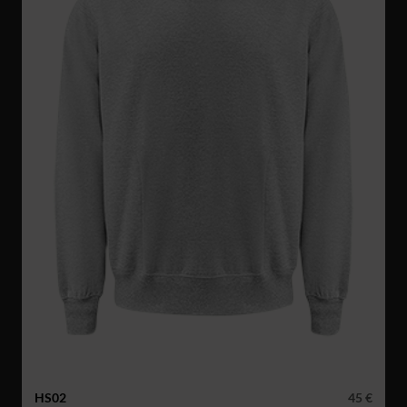
HS02
45 €