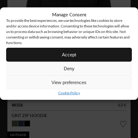
Manage Consent
To provide the best experiences, we use technologies like cookies to store
and/or access device information. Consenting to these technologies will allow
us to process data such as browsing behavior or unique IDs on this site. Not
consenting or withdrawing consent, may adversely affect certain features and
functions.
Accept
Deny
View preferences
Cookie Policy
WJ56
63 €
GRIT ZIP HOODIE
UUTUUS!