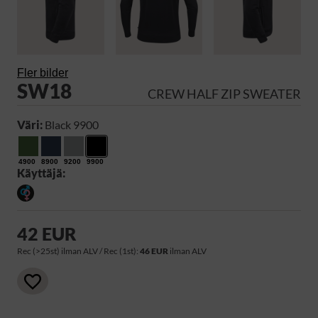
Fler bilder
SW18
CREW HALF ZIP SWEATER
Väri:
Black 9900
4900
8900
9200
9900
Käyttäjä:
42 EUR
Rec (>25st) ilman ALV / Rec (1st):
46 EUR
ilman ALV