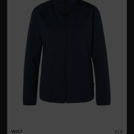
WJ57
61 €