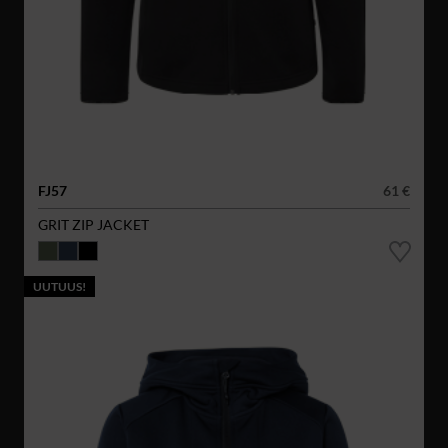
FJ57
61 €
GRIT ZIP JACKET
UUTUUS!