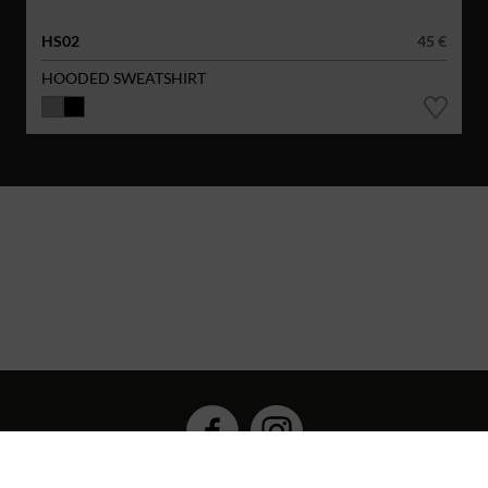
HS02
45 €
HOODED SWEATSHIRT