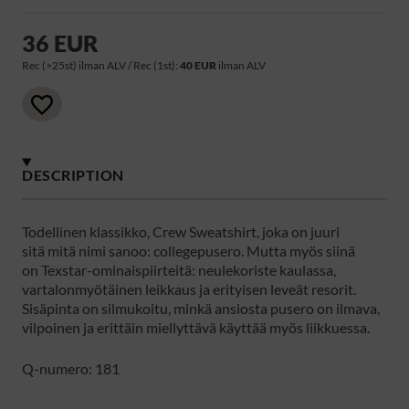
36 EUR
Rec (>25st) ilman ALV / Rec (1st):
40 EUR
ilman ALV
DESCRIPTION
Todellinen klassikko, Crew Sweatshirt, joka on juuri
sitä mitä nimi sanoo: collegepusero. Mutta myös siinä
on Texstar-ominaispiirteitä: neulekoriste kaulassa,
vartalonmyötäinen leikkaus ja erityisen leveät resorit.
Sisäpinta on silmukoitu, minkä ansiosta pusero on ilmava,
vilpoinen ja erittäin miellyttävä käyttää myös liikkuessa.
Q-numero: 181