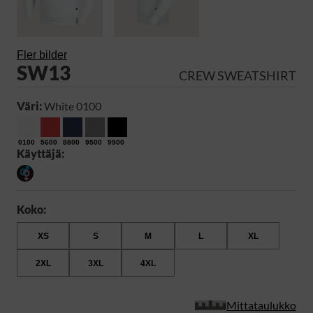
Fler bilder
SW13
CREW SWEATSHIRT
Väri:
White 0100
0100
5600
8800
9500
9900
Käyttäjä:
Koko:
XS
S
M
L
XL
2XL
3XL
4XL
Mittataulukko