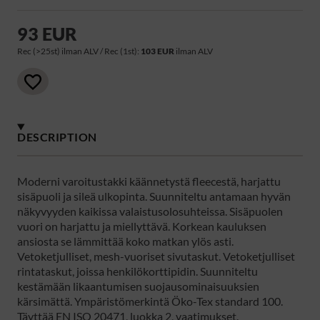
93 EUR
Rec (>25st) ilman ALV / Rec (1st):
103 EUR
ilman ALV
DESCRIPTION
Moderni varoitustakki käännetystä fleecestä, harjattu
sisäpuoli ja sileä ulkopinta. Suunniteltu antamaan hyvän
näkyvyyden kaikissa valaistusolosuhteissa. Sisäpuolen
vuori on harjattu ja miellyttävä. Korkean kauluksen
ansiosta se lämmittää koko matkan ylös asti.
Vetoketjulliset, mesh-vuoriset sivutaskut. Vetoketjulliset
rintataskut, joissa henkilökorttipidin. Suunniteltu
kestämään likaantumisen suojausominaisuuksien
kärsimättä. Ympäristömerkintä Öko-Tex standard 100.
Täyttää EN ISO 20471, luokka 2, vaatimukset.