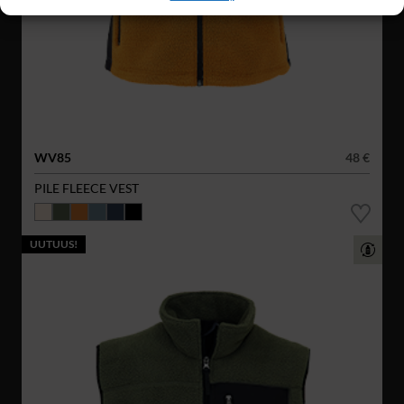
WV85
48 €
PILE FLEECE VEST
UUTUUS!