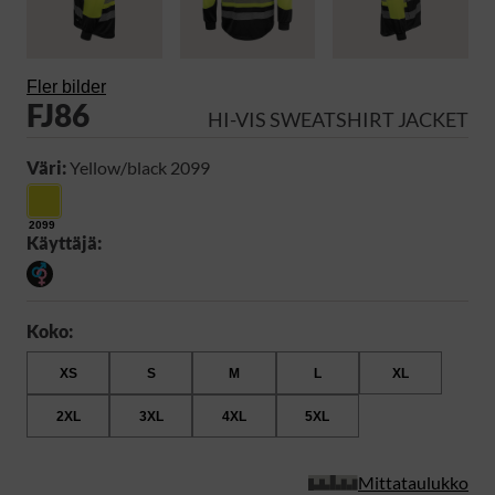
Fler bilder
FJ86
HI-VIS SWEATSHIRT JACKET
Väri:
Yellow/black 2099
2099
Käyttäjä:
Koko:
XS
S
M
L
XL
2XL
3XL
4XL
5XL
Mittataulukko