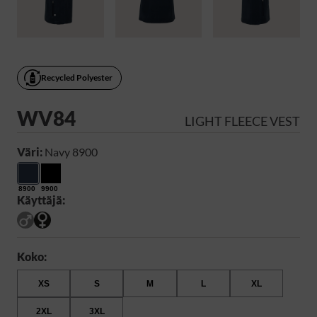
Recycled Polyester
WV84
LIGHT FLEECE VEST
Väri:
Navy 8900
8900
9900
Käyttäjä:
Koko:
XS
S
M
L
XL
2XL
3XL