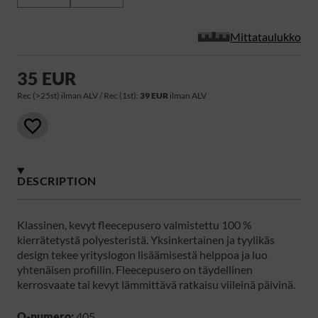
Mittataulukko
35 EUR
Rec (>25st) ilman ALV / Rec (1st):
39 EUR
ilman ALV
DESCRIPTION
Klassinen, kevyt fleecepusero valmistettu 100 %
kierrätetystä polyesteristä. Yksinkertainen ja tyylikäs
design tekee yrityslogon lisäämisestä helppoa ja luo
yhtenäisen profiilin. Fleecepusero on täydellinen
kerrosvaate tai kevyt lämmittävä ratkaisu viileinä päivinä.
Q-numero:
405