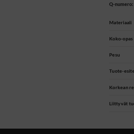
Q-numero:
Materiaali
Koko-opas
Pesu
Tuote-esit
Korkean re
Liittyvät t