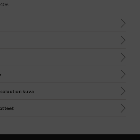
406
e
soluution kuva
uotteet