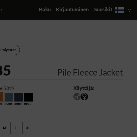
ar
Haku
Kirjautuminen
Suosikit
 Polyester
85
Pile Fleece Jacket
e 5399
Käyttäjä:
99
8699
8999
9900
M
L
XL