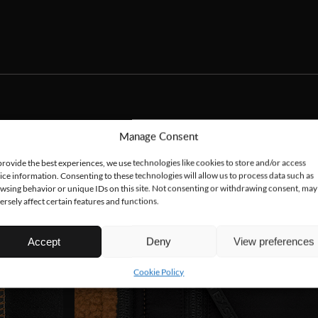
Manage Consent
provide the best experiences, we use technologies like cookies to store and/or access
ice information. Consenting to these technologies will allow us to process data such as
wsing behavior or unique IDs on this site. Not consenting or withdrawing consent, may
ersely affect certain features and functions.
Accept
Deny
View preferences
Cookie Policy