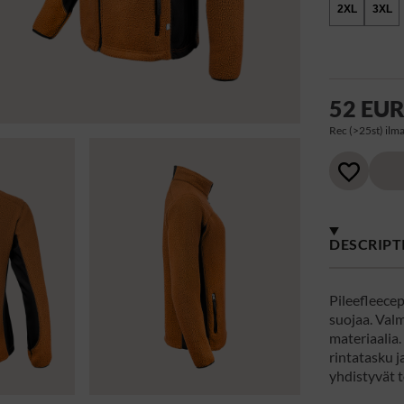
2XL
3XL
52 EU
Rec (>25st) ilma
DESCRIPT
Pileefleece
suojaa. Val
materiaalia.
rintatasku j
yhdistyvät t