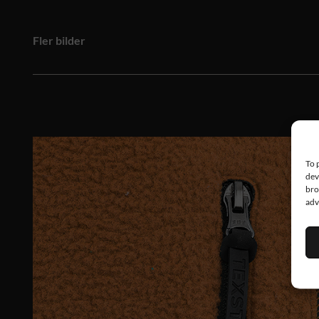
Fler bilder
To 
dev
bro
adv