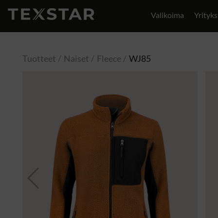
Valikoima
Yrityks
Yhteystiedot
Tuotteet
Naiset
Fleece
WJ85