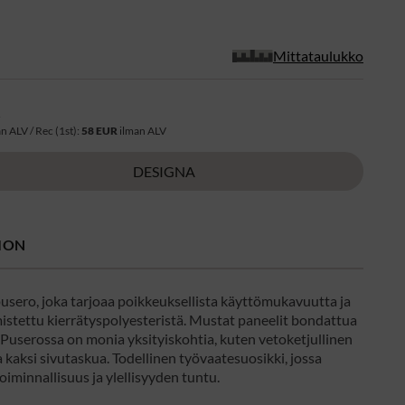
Mittataulukko
R
n ALV / Rec (1st):
58 EUR
ilman ALV
DESIGNA
ION
pusero, joka tarjoaa poikkeuksellista käyttömukavuutta ja
mistettu kierrätyspolyesteristä. Mustat paneelit bondattua
 Puserossa on monia yksityiskohtia, kuten vetoketjullinen
a kaksi sivutaskua. Todellinen työvaatesuosikki, jossa
oiminnallisuus ja ylellisyyden tuntu.