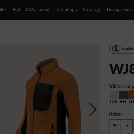
ille
Hybrid Workwear
OmaLogo
Katalogi
Tietoja Texst
Recycled
WJ
Väri:
Orang
3099
4699
53
Koko:
XS
S