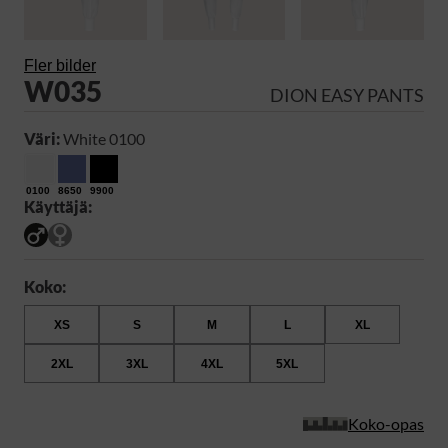
Fler bilder
W035
DION EASY PANTS
Väri:
White 0100
0100
8650
9900
Käyttäjä:
Koko:
XS
S
M
L
XL
2XL
3XL
4XL
5XL
Koko-opas