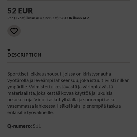
52 EUR
Rec (>25st) ilman ALV / Rec (1st):
58 EUR
ilman ALV
DESCRIPTION
Sporttiset leikkaushousut, joissa on kiristysnauha
vyötäröllä ja leveämpi lahkeensuu, joka istuu tiiviisti nilkan
ympärille. Valmistettu kestävästä ja värinpitävästä
materiaalista, joka kestää kovaa käyttöä ja lukuisia
pesukertoja. Vinot taskut ylhäällä ja suurempi tasku
vasemmassa lahkeessa, lisäksi kaksi pienempää taskua
erilaisille työvälineille.
Q-numero:
511