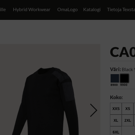
ille
Hybrid Workwear
OmaLogo
Katalogi
Tietoja Texst
CA
Väri:
Black
8900
9900
Koko:
XXS
XS
XL
2XL
6XL