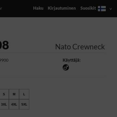
ar
Haku
Kirjautuminen
Suosikit
08
Nato Crewneck
 9900
Käyttäjä:
S
M
L
3XL
4XL
5XL