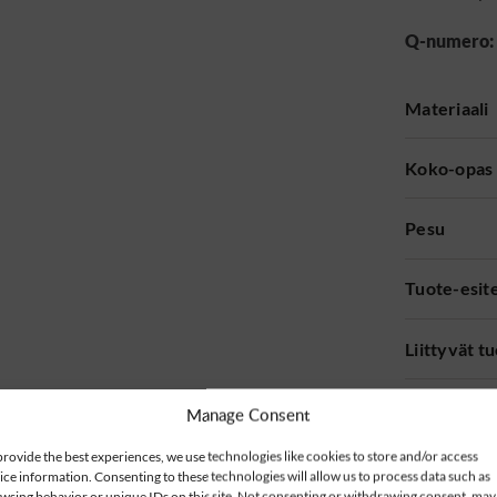
Q-numero:
Materiaali
Koko-opas
Pesu
Tuote-esit
Liittyvät t
Manage Consent
provide the best experiences, we use technologies like cookies to store and/or access
ice information. Consenting to these technologies will allow us to process data such as
wsing behavior or unique IDs on this site. Not consenting or withdrawing consent, may