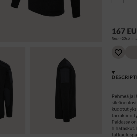
167 E
Rec (>25st) ilma
DESCRIPT
Pehmeä ja l
sileäneulos
kudotut yksi
tarrakiinnit
Paidassa on
hihataskut.
tai kauluspa