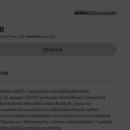
Mittataulukko
UR
n ALV / Rec (1st):
184 EUR
ilman ALV
DESIGNA
ION
ämmin NATO-neulepaita pyöreällä pääntiellä,
ta 12-gaugen 50/50-laadussa. Huolellisesti toteutetut
tyiskohdat olkapäillä sekä olkaläpät, joissa on
ys palvelustunnusten turvallista kiinnitystä varten.
 myös kudotut vahvikkeet kyynärpäissä ja toiminnalliset
 Pääntie on ribbineulottu. Lämmin käytettäväksi T-paidan
idan päällä ja helppo profiloida.