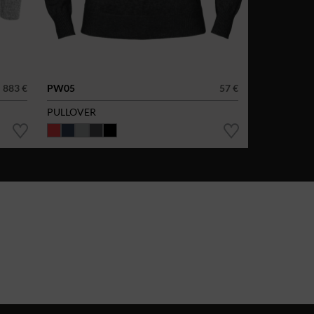
883 €
PW05
57 €
PULLOVER