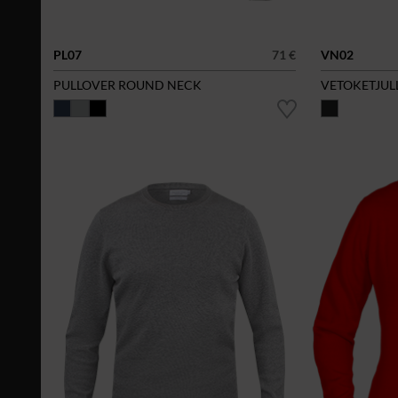
PL07
71 €
VN02
PULLOVER ROUND NECK
VETOKETJUL