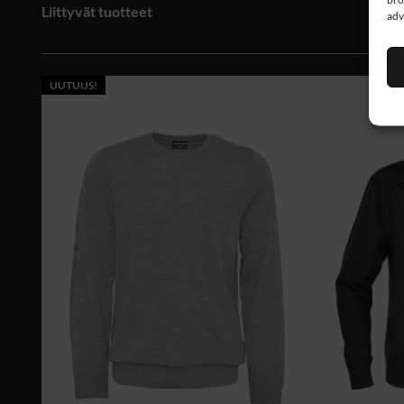
Liittyvät tuotteet
adv
UUTUUS!