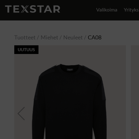
Valikoima
Yrityks
Yhteystiedot
Tuotteet
Miehet
Neuleet
CA08
UUTUUS