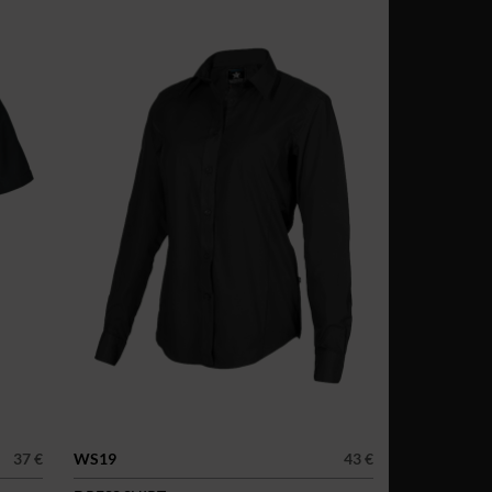
37 €
WS19
43 €