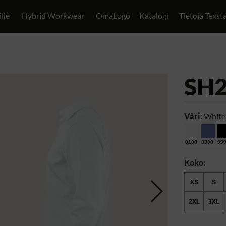
ille
Hybrid Workwear
OmaLogo
Katalogi
Tietoja Texst
SH
Väri:
White
0100
8300
99
Koko:
XS
S
2XL
3XL