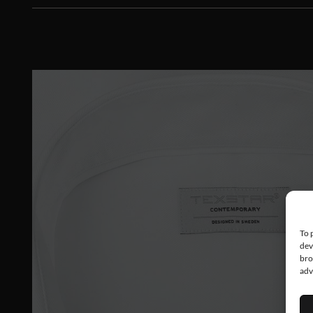
To 
dev
bro
adv