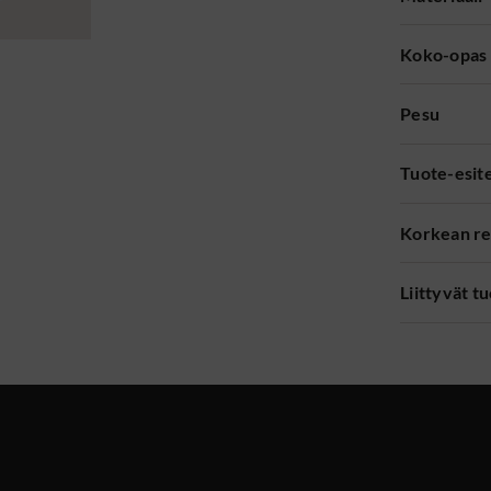
Koko-opas
Pesu
Tuote-esit
Korkean re
Liittyvät t