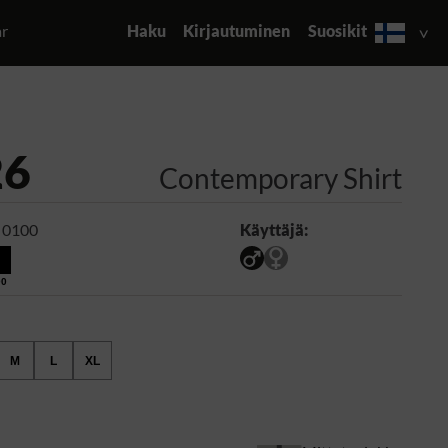
ar
Haku
Kirjautuminen
Suosikit
26
Contemporary Shirt
 0100
Käyttäjä:
00
M
L
XL