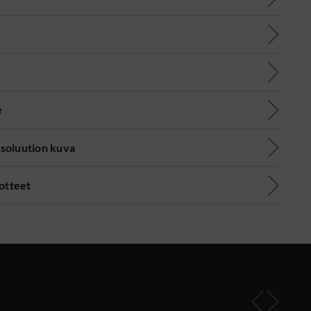
e
soluution kuva
uotteet