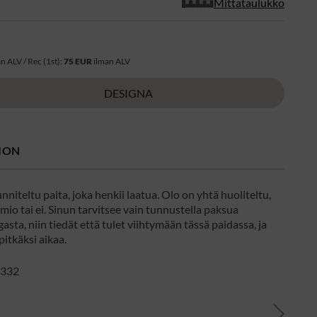
Mittataulukko
R
n ALV / Rec (1st):
75 EUR
ilman ALV
DESIGNA
ION
nniteltu paita, joka henkii laatua. Olo on yhtä huoliteltu,
olmio tai ei. Sinun tarvitsee vain tunnustella paksua
asta, niin tiedät että tulet viihtymään tässä paidassa, ja
 pitkäksi aikaa.
: 332