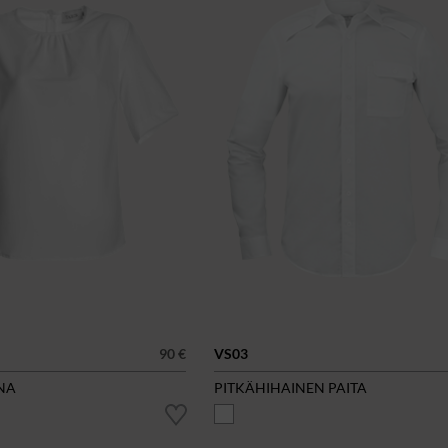
90 €
VS03
NA
PITKÄHIHAINEN PAITA