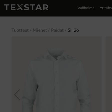
Valikoima
Yrityks
Yhteystiedot
Tuotteet
Miehet
Paidat
SH26