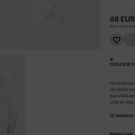
68 EU
Rec (>25st) ilma
DESCRIPT
Huolella suu
oli sitten s
puuvillakang
siitä on iloa
Q-numero
Materiaali