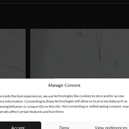
Manage Consent
provide the best experiences, we use technologies like cookies to store and/or access
ice information. Consenting to these technologies will allow us to process data such as
wsing behavior or unique IDs on this site. Not consenting or withdrawing consent, may
ersely affect certain features and functions.
Accept
Deny
View preferences