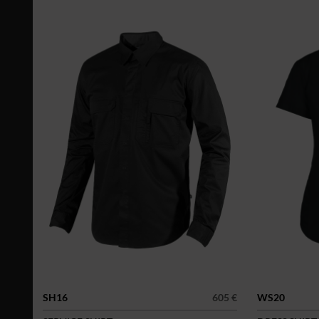
SH16
605 €
WS20