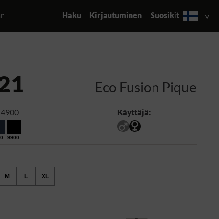
ar
Haku
Kirjautuminen
Suosikit
21
Eco Fusion Pique
 4900
Käyttäjä:
00
9900
M
L
XL