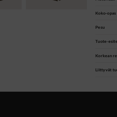
Koko-opas
Pesu
Tuote-esit
Korkean re
Liittyvät t