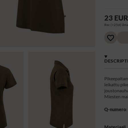
23 EU
Rec (>25st) ilma
DESCRIPT
Pikeepaitam
leikattu pik
joustonauha
Miesten mall
Q-numero
Materiaali