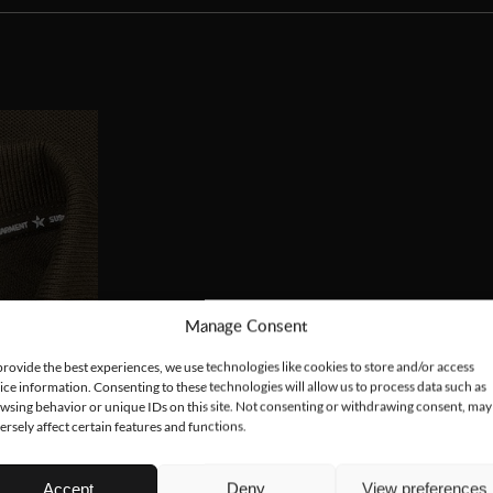
Manage Consent
provide the best experiences, we use technologies like cookies to store and/or access
ice information. Consenting to these technologies will allow us to process data such as
wsing behavior or unique IDs on this site. Not consenting or withdrawing consent, may
ersely affect certain features and functions.
Accept
Deny
View preferences