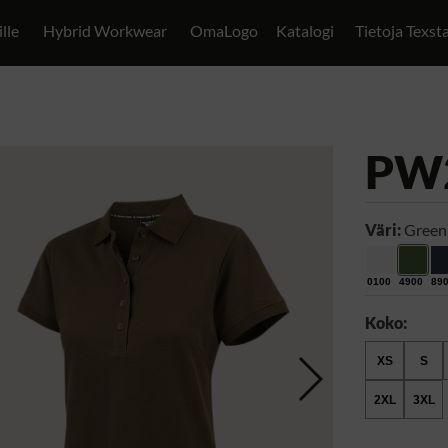
ille
Hybrid Workwear
OmaLogo
Katalogi
Tietoja Texst
PW
Väri:
Green
0100
4900
89
Koko:
XS
S
2XL
3XL