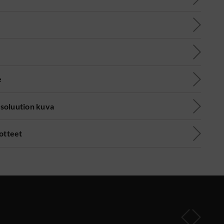
e
soluution kuva
uotteet