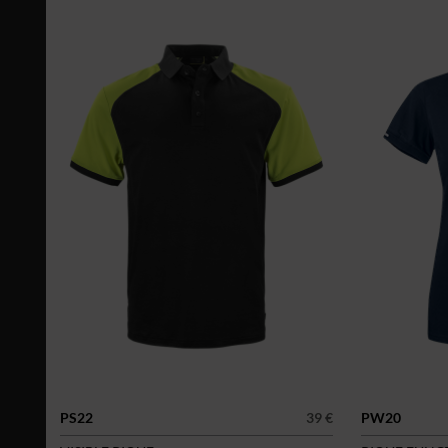
PS22
39 €
PW20