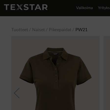
Valikoima
Yrityks
Yhteystiedot
Tuotteet
Naiset
Pikeepaidat
PW21