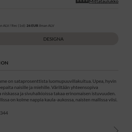
Mittataulukko
R
n ALV / Rec (1st):
26 EUR
ilman ALV
DESIGNA
ION
me on sataprosenttista luomupuuvillakuitua. Upea, hyvin
eepaita naisille ja miehille. Väriltään yhteensopiva
 niskassa ja sivuhalkioissa takaa erinomaisen istuvuuden.
issa on kolme nappia kaula-aukossa, naisten mallissa viisi.
: 344