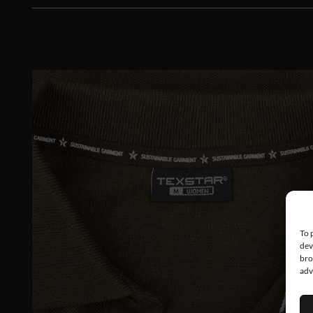
To 
dev
bro
adv