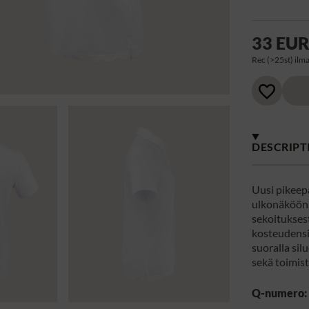
33 EU
Rec (>25st) ilma
DESCRIPT
Uusi pikeep
ulkonäköön.
sekoituksest
kosteudensi
suoralla silu
sekä toimis
Q-numero: