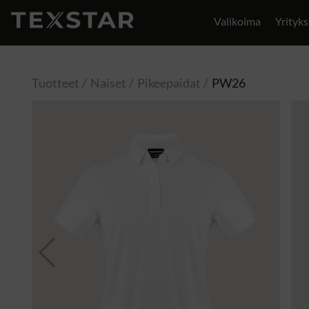
Valikoima
Yrityks
Yhteystiedot
Tuotteet
Naiset
Pikeepaidat
PW26