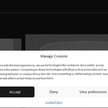
Manage Consent
provide the best experiences, we use technologies like cookies to store and/or access
ice information. Consenting to these technologies will allow us to process data such as
wsing behavior or unique IDs on this site. Not consenting or withdrawing consent, may
ersely affect certain features and functions.
Accept
Deny
View preferences
Cookie Policy