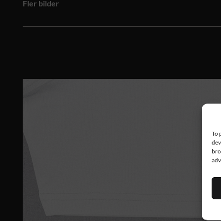
Fler bilder
To 
dev
bro
adv