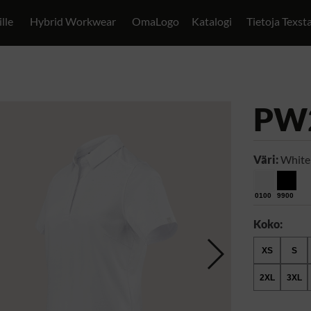
ille
Hybrid Workwear
OmaLogo
Katalogi
Tietoja Texst
PW
Väri:
White
0100
9900
Koko:
XS
S
2XL
3XL