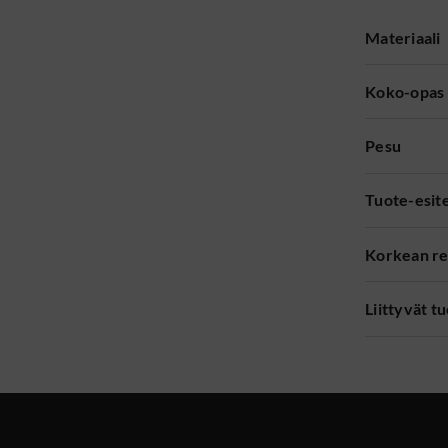
Materiaali
Koko-opas
Pesu
Tuote-esit
Korkean re
Liittyvät t