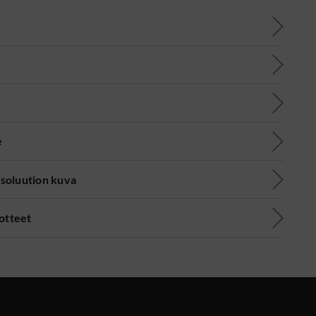
e
soluution kuva
uotteet