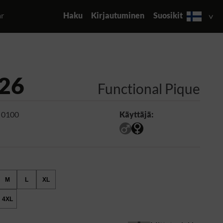
ar
Haku
Kirjautuminen
Suosikit
26
Functional Pique
 0100
Käyttäjä:
M
L
XL
4XL