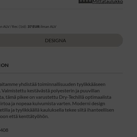
Mittataulukko
R
n ALV / Rec (1st):
37 EUR
ilman ALV
DESIGNA
ION
aitamme yhdistää toiminnallisuuden tyylikkääseen
 Valmistettu kestävästä polyesterin ja puuvillan
a, tämä pikee on varustettu Dry-Techillä optimaalista
irtoa ja nopeaa kuivumista varten. Moderni design
etilla ja tyylikkäällä kauluksella tekee siitä ihanteellisen
toon että kenttätyöhön.
408