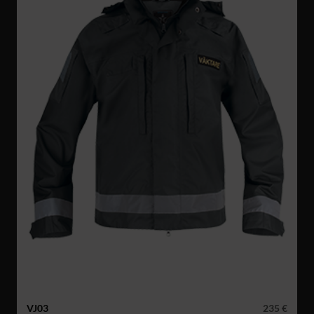
VJ03
235 €