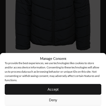
Manage Consent
To provide the best experiences, we use technologies like cookies to store
and/or access device information. Consenting to these technologies will allow
FJ69
127 €
us to process data such as browsing behavior or unique IDs on this site. Not
consenting or withdrawing consent, may adversely affect certain features and
INSULATED JACKET
functions.
Accept
UUTUUS!
Deny