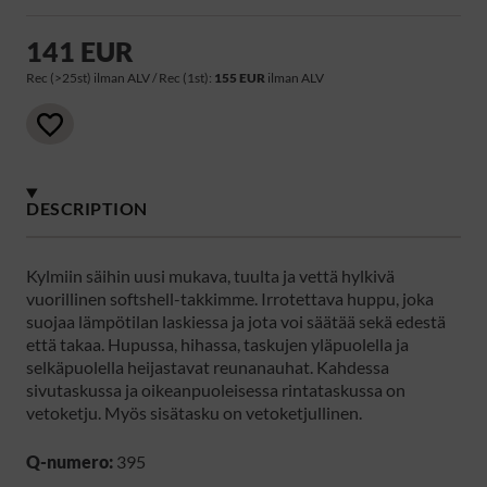
141 EUR
Rec (>25st) ilman ALV / Rec (1st):
155 EUR
ilman ALV
DESCRIPTION
Kylmiin säihin uusi mukava, tuulta ja vettä hylkivä
vuorillinen softshell-takkimme. Irrotettava huppu, joka
suojaa lämpötilan laskiessa ja jota voi säätää sekä edestä
että takaa. Hupussa, hihassa, taskujen yläpuolella ja
selkäpuolella heijastavat reunanauhat. Kahdessa
sivutaskussa ja oikeanpuoleisessa rintataskussa on
vetoketju. Myös sisätasku on vetoketjullinen.
Q-numero:
395