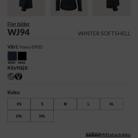
Fler bilder
WJ94
WINTER SOFTSHELL
Väri:
Navy 8900
8900
9900
Käyttäjä:
Koko:
XS
S
M
L
XL
2XL
3XL
Mittataulukko