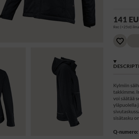
141 E
Rec (>25st) ilma
DESCRIPT
Kylmiin säih
takkimme. Ir
voi säätää s
yläpuolella 
sivutaskuss
sisätasku on
Q-numero: