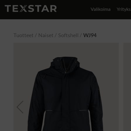
Valikoima
Yrityks
Yhteystiedot
Tuotteet
Naiset
Softshell
WJ94