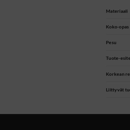
Materiaali
Koko-opas
Pesu
Tuote-esit
Korkean re
Liittyvät t