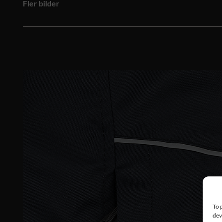
Fler bilder
To 
dev