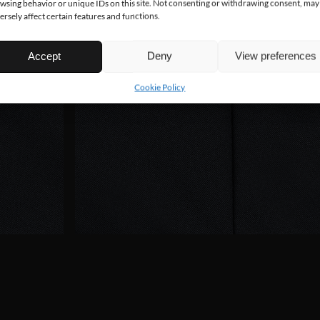
wsing behavior or unique IDs on this site. Not consenting or withdrawing consent, may
ersely affect certain features and functions.
Accept
Deny
View preferences
Cookie Policy