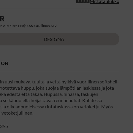
Mittataulukko
UR
n ALV / Rec (1st):
155 EUR
ilman ALV
DESIGNA
ION
in uusi mukava, tuulta ja vettä hylkivä vuorillinen softshell-
rotettava huppu, joka suojaa lämpötilan laskiessa ja jota
ekä edestä että takaa. Hupussa, hihassa, taskujen
ja selkäpuolella heijastavat reunanauhat. Kahdessa
a ja oikeanpuoleisessa rintataskussa on vetoketju. Myös
 vetoketjullinen.
395