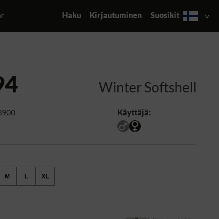
ar
Haku
Kirjautuminen
Suosikit
94
Winter Softshell
8900
Käyttäjä:
M
L
XL