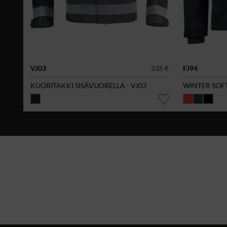
VJ03
235 €
FJ94
KUORITAKKI SISÄVUORELLA - VJ03
WINTER SOF