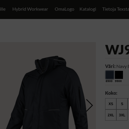
ille
Hybrid Workwear
OmaLogo
Katalogi
Tietoja Texst
WJ
Väri:
Navy 
8900
9900
Koko:
XS
S
2XL
3XL