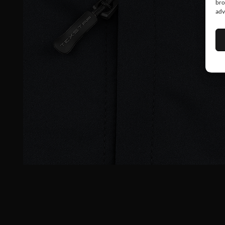
bro
adv