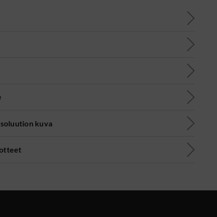
e
soluution kuva
uotteet