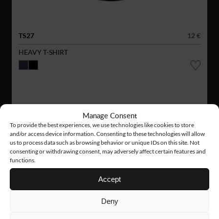
TS27
12 €
HEAVY T-SHIRT
Manage Consent
To provide the best experiences, we use technologies like cookies to store
and/or access device information. Consenting to these technologies will allow
us to process data such as browsing behavior or unique IDs on this site. Not
consenting or withdrawing consent, may adversely affect certain features and
functions.
Accept
Deny