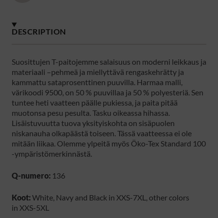
DESCRIPTION
Suosittujen T-paitojemme salaisuus on moderni leikkaus ja
materiaali –pehmeä ja miellyttävä rengaskehrätty ja
kammattu sataprosenttinen puuvilla. Harmaa malli,
värikoodi 9500, on 50 % puuvillaa ja 50 % polyesteriä. Sen
tuntee heti vaatteen päälle pukiessa, ja paita pitää
muotonsa pesu pesulta. Tasku oikeassa hihassa.
Lisäistuvuutta tuova yksityiskohta on sisäpuolen
niskanauha olkapäästä toiseen. Tässä vaatteessa ei ole
mitään liikaa. Olemme ylpeitä myös Öko-Tex Standard 100
-ympäristömerkinnästä.
Q-numero:
136
Koot:
White, Navy and Black in XXS-7XL, other colors
in XXS-5XL