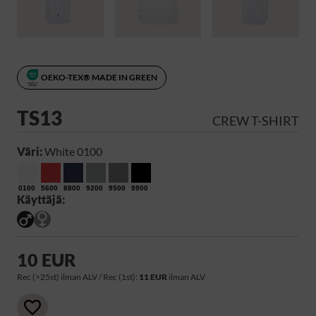
OEKO-TEX® MADE IN GREEN
TS13
CREW T-SHIRT
Väri:
White 0100
0100
5600
8800
9200
9500
9900
Käyttäjä:
10 EUR
Rec (>25st) ilman ALV / Rec (1st):
11 EUR
ilman ALV