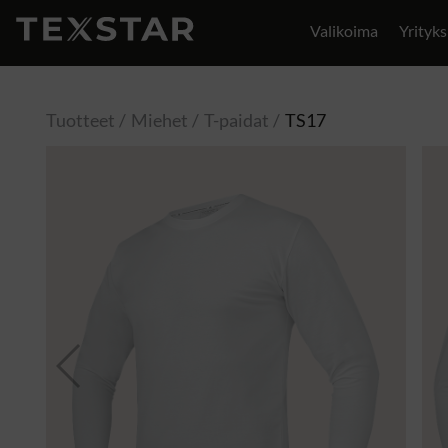
Valikoima
Yrityks
Yhteystiedot
Tuotteet
Miehet
T-paidat
TS17