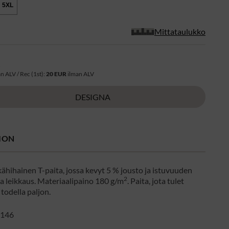
5XL
Mittataulukko
R
n ALV / Rec (1st):
20 EUR
ilman ALV
DESIGNA
ION
ähihainen T-paita, jossa kevyt 5 % jousto ja istuvuuden
2
a leikkaus. Materiaalipaino 180 g/m
. Paita, jota tulet
todella paljon.
146