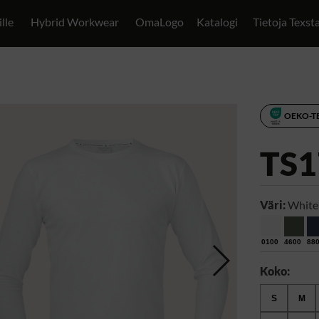
ille
Hybrid Workwear
OmaLogo
Katalogi
Tietoja Texst
OEKO-T
TS1
Väri:
White
0100
4600
88
Koko:
S
M