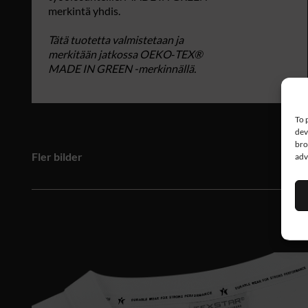
merkintä yhdis.
Tätä tuotetta valmistetaan ja
merkitään jatkossa OEKO‑TEX®
MADE IN GREEN -merkinnällä.
To 
dev
bro
Fler bilder
adv