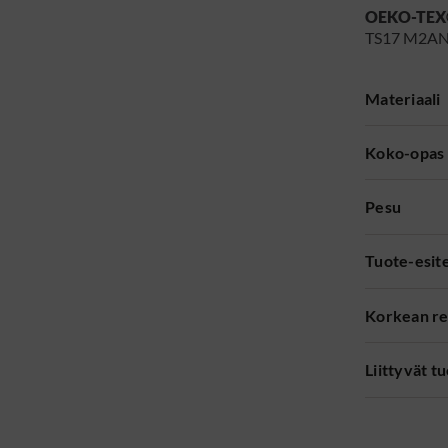
OEKO-TEX
TS17 M2A
Materiaali
Koko-opas
Pesu
Tuote-esit
Korkean re
Liittyvät t