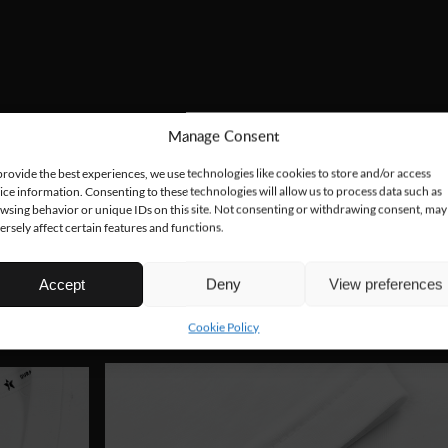
Manage Consent
provide the best experiences, we use technologies like cookies to store and/or access
ice information. Consenting to these technologies will allow us to process data such as
wsing behavior or unique IDs on this site. Not consenting or withdrawing consent, may
ersely affect certain features and functions.
Accept
Deny
View preferences
Cookie Policy