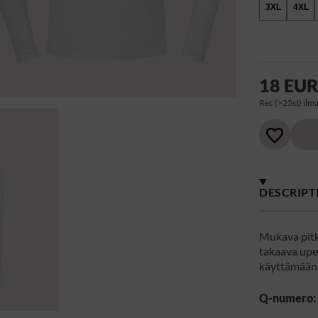
3XL
4XL
18 EU
Rec (>25st) ilma
DESCRIPT
Mukava pitk
takaava upe
käyttämään 
Q-numero: