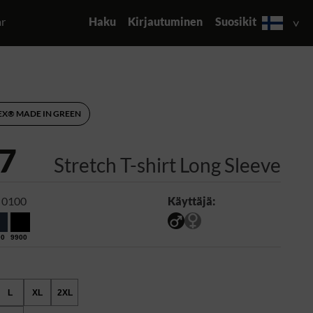
ar
Haku
Kirjautuminen
Suosikit
EX® MADE IN GREEN
7
Stretch T-shirt Long Sleeve
 0100
Käyttäjä:
00
9900
L
XL
2XL