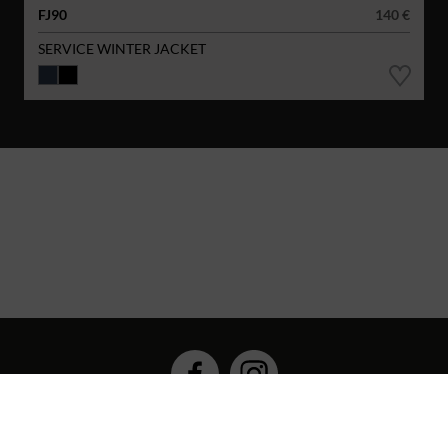
FJ90
140 €
SERVICE WINTER JACKET
Hybrid Workwear™