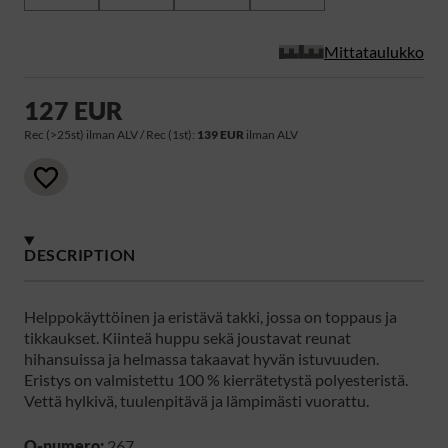
Mittataulukko
127 EUR
Rec (>25st) ilman ALV / Rec (1st):
139 EUR
ilman ALV
DESCRIPTION
Helppokäyttöinen ja eristävä takki, jossa on toppaus ja
tikkaukset. Kiinteä huppu sekä joustavat reunat
hihansuissa ja helmassa takaavat hyvän istuvuuden.
Eristys on valmistettu 100 % kierrätetystä polyesteristä.
Vettä hylkivä, tuulenpitävä ja lämpimästi vuorattu.
Q-numero:
267