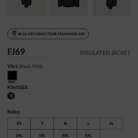
SE 26-295 OEKO‑TEX® STANDARD 100
FJ69
INSULATED JACKET
Väri:
Black 9900
9900
Käyttäjä:
Koko:
XS
S
M
L
XL
2XL
3XL
4XL
5XL