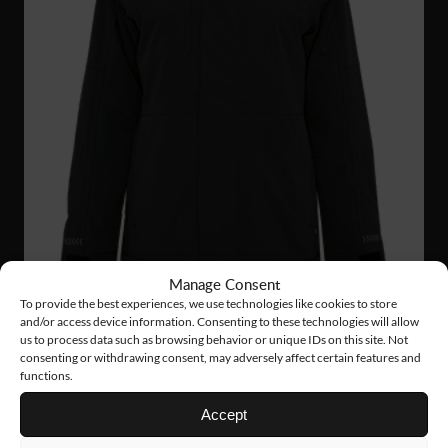
Manage Consent
To provide the best experiences, we use technologies like cookies to store
and/or access device information. Consenting to these technologies will allow
us to process data such as browsing behavior or unique IDs on this site. Not
consenting or withdrawing consent, may adversely affect certain features and
WJ91
163 €
functions.
PADDED SHELL JACKET
Accept