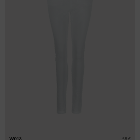
W013
58 €