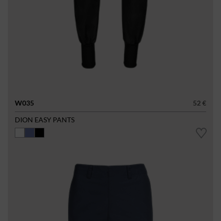
W035
52 €
DION EASY PANTS