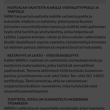
HOITOALAN VAATTEITA KAIKILLE VARTALOTYYPEILLE JA
TARPEILLE
WAW tarjoaa työvaatteita kaikille vartalotyypeille ja -
kokoisille. Mallisto on kehitetty yhteistyössä Ruotsin
johtavien suunnittelijoiden kanssa ja sisältää sekä ajattoman
tyylin että harkittuja yksityiskohtia, jotka helpottavat
työtäsi. Laajasta kokojen, värien ja istuvuuksien valikoimasta
löydät täydellisesti sopivia vaatteita, työskentelitpä ihmisten
tai eläinten parissa, kliinisessä ympäristössä tai hoitoalalla.
KESTÄVYYS JA LAATU – ITSESTÄÄNSELVYYS
Kaikki WAW:n vaatteet on valmistettu korkealaatuisista ja
kestävistä materiaaleista, jotka täyttävät ammatilliset
vaatimukset. Teemme aktiivisesti töitä kestävän tuotannon
parissa, ja tuotteemme ovat sekä Oeko-Tex- että ISO 14001-
sertifioituja. Tämä tarkoittaa, että ne valmistetaan
ympäristöystävällisin menetelmin, mikä hyödyttää sekä
sinua että planeettaamme.
TUOTTEITA, JOTKA ON SUUNNITELTU MODERNIIN
TYÖARKEEN
WAW:n valikoima on suunniteltu kestämään arjen haasteita