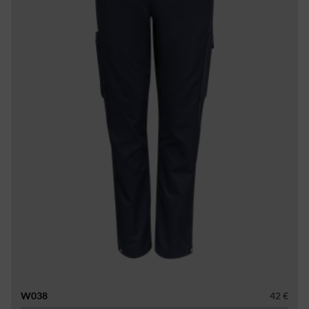
W038
42 €