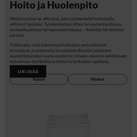
Hoito ja Huolenpito
Meitä motivoi se, että sinä, joka työskentelet hoitoalalla,
viihtyisit työssäsi. Työskentelitpä sitten terveydenhuollossa,
sosiaalihuollossa tai hammashoidossa – ihmisten tai eläinten
parissa.
Tutkimalla, mitä toimintoja hoitoalan ammattilaiset
arvostavat, ja antamalla muutamien Ruotsin johtavien
suunnittelijoiden luoda modernin ilmeen, olemme kehittäneet
kokoelman tyylikkäitä ja toimivia hoitoalan vaatteita.
LUE LISÄÄ
Naiset
Miehet