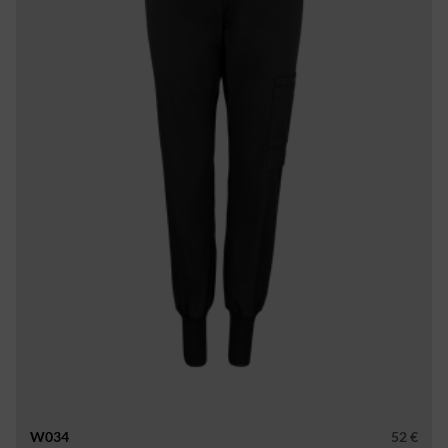
W034
52 €