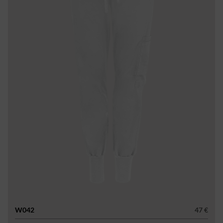
W042
47 €