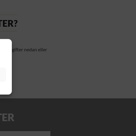
TER?
aktuppgifter nedan eller
TER