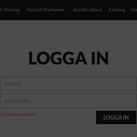
ör företag
Hybrid Workwear
Återförsäljare
Katalog
Om
LOGGA IN
Glömt lösenordet?
LOGGA IN