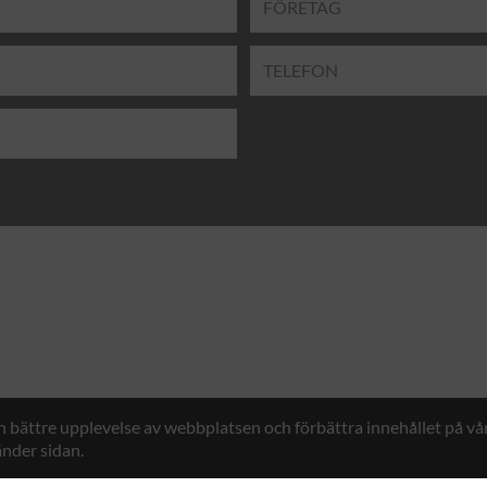
en bättre upplevelse av webbplatsen och förbättra innehållet på v
nder sidan.