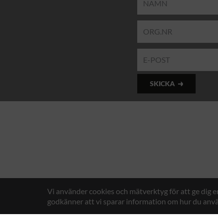
SKICKA
Vi använder cookies och mätverktyg för att ge dig 
godkänner att vi sparar information om hur du anvä