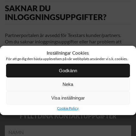
SAKNAR DU
INLOGGNINGSUPPGIFTER?
Partnerportalen är avsedd för Texstars kunder/partners.
Om du saknar inloggningsuppgifter eller har problem att
logga in, vänligen fyll i dina kontaktuppgifter nedan eller ta
Inställningar Cookies
kontakt med Partner Support på +46 176 29 65 50 eller
För att ge dig den bästa upplevelsen på vår webbplats använder vi s.k. cookies.
order@texstar.se.
Godkänn
MAILA DIN ORDER
Neka
Visa inställningar
Cookie Policy
FYLL I DINA KONTAKTUPPGIFTER