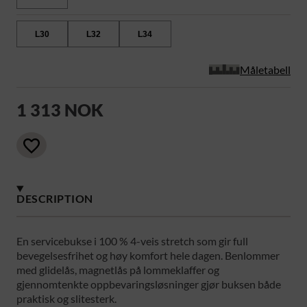
L30
L32
L34
Måletabell
1 313 NOK
DESCRIPTION
En servicebukse i 100 % 4-veis stretch som gir full
bevegelsesfrihet og høy komfort hele dagen. Benlommer
med glidelås, magnetlås på lommeklaffer og
gjennomtenkte oppbevaringsløsninger gjør buksen både
praktisk og slitesterk.