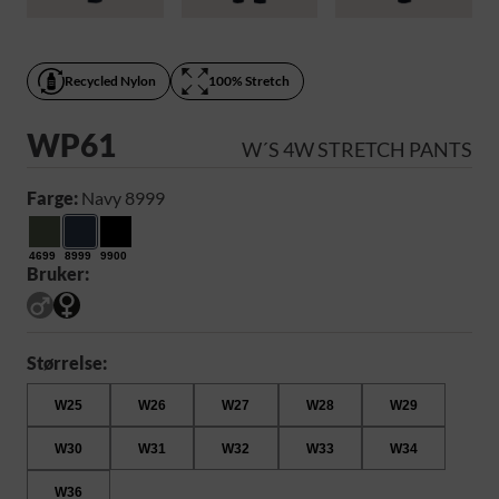
Recycled Nylon
100% Stretch
WP61
W´S 4W STRETCH PANTS
Farge:
Navy 8999
4699
8999
9900
Bruker:
Størrelse:
W25
W26
W27
W28
W29
W30
W31
W32
W33
W34
W36