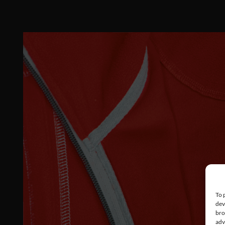
To 
dev
bro
adv