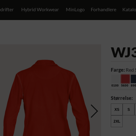
drifter
Hybrid Workwear
MinLogo
Forhandlere
Katal
WJ
Farge:
Red 
0100
5600
89
Størrelse:
XS
S
2XL