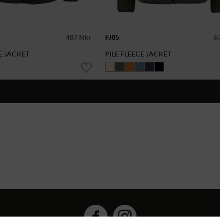
487 Nkr
FJ85
6
E JACKET
PILE FLEECE JACKET