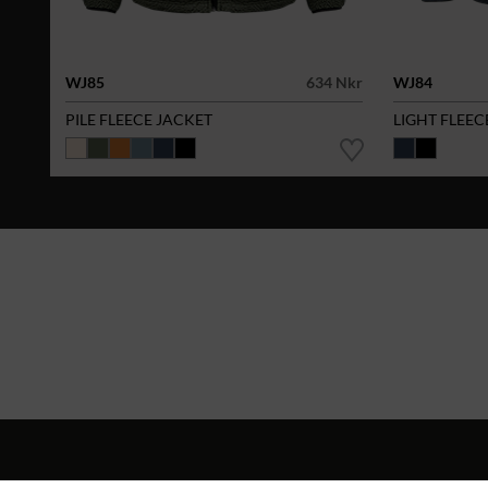
WJ85
634 Nkr
WJ84
PILE FLEECE JACKET
LIGHT FLEEC