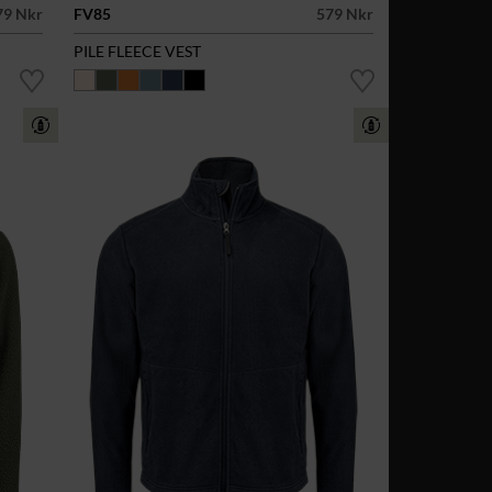
79 Nkr
FV85
579 Nkr
PILE FLEECE VEST