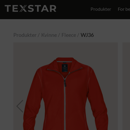
Produkter
For be
Kontakt
Produkter
Kvinne
Fleece
WJ36