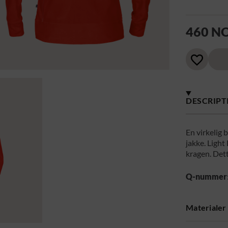
460 N
DESCRIPT
En virkelig 
jakke. Light
kragen. Dett
Q-nummer
Materialer