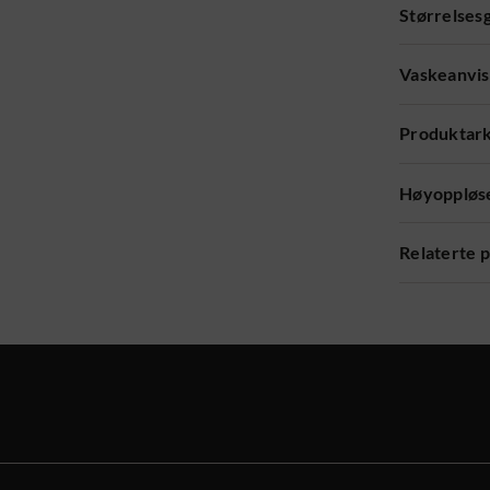
Størrelses
Vaskeanvis
Produktar
Høyoppløse
Relaterte 