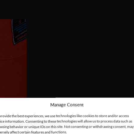
Manage Consent
provide the best experiences, we use technologies like cookies to store and/or access
ice information. Consenting to these technologies will allow us to process data such as
wsing behavior or unique IDs on this site. Not consenting or withdrawing consent, may
ersely affect certain features and functions.