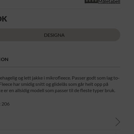
Måletabell
OK
DESIGNA
ION
behagelig og lett jakke i mikrofleece. Passer godt som lag to-
 Fleece har smidig snitt og glidelås som går helt opp på
e er en allsidig modell som passer til de fleste typer bruk.
: 206