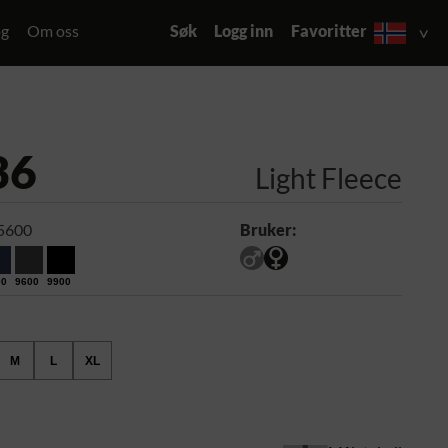
og
Om oss
Søk
Logg inn
Favoritter
36
Light Fleece
5600
Bruker:
00
9600
9900
M
L
XL