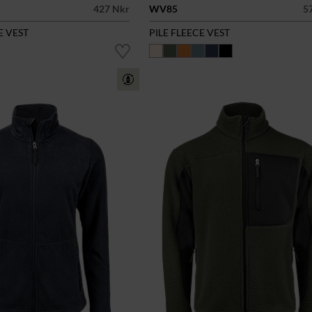
427 Nkr
WV85
5
E VEST
PILE FLEECE VEST