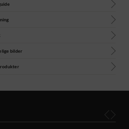
guide
ning
k
lige bilder
produkter