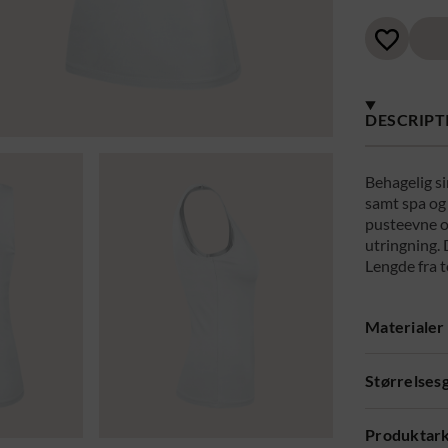
DESCRIPT
Behagelig si
samt spa og
pusteevne og
utringning. 
Lengde fra t
Materialer
Størrelses
Produktar