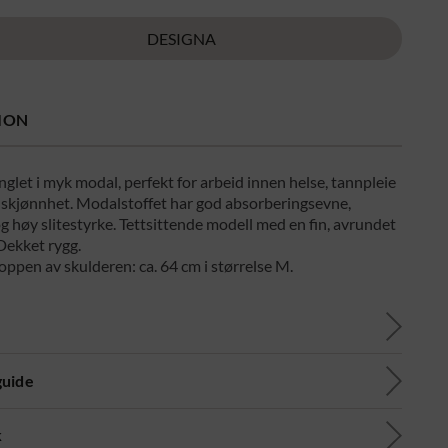
DESIGNA
ION
nglet i myk modal, perfekt for arbeid innen helse, tannpleie
 skjønnhet. Modalstoffet har god absorberingsevne,
 høy slitestyrke. Tettsittende modell med en fin, avrundet
Dekket rygg.
oppen av skulderen: ca. 64 cm i størrelse M.
guide
k