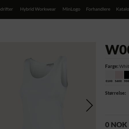
drifter
Hybrid Workwear
MinLogo
Forhandlere
Katal
W0
Farge:
Whit
0100
5400
99
Størrelse:
0 NOK