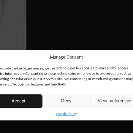
Manage Consent
provide the best experiences, we use technologies like cookies to store and/or access
ice information. Consenting to these technologies will allow us to process data such as
wsing behavior or unique IDs on this site. Not consenting or withdrawing consent, may
ersely affect certain features and functions.
Accept
Deny
View preferences
Cookie Policy