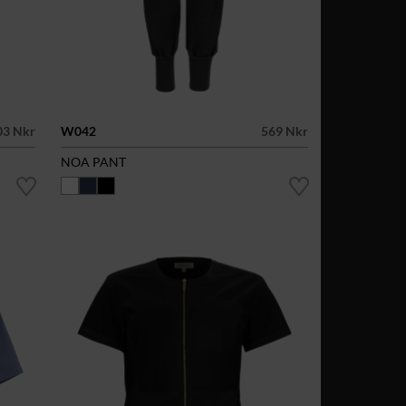
03 Nkr
W042
569 Nkr
NOA PANT