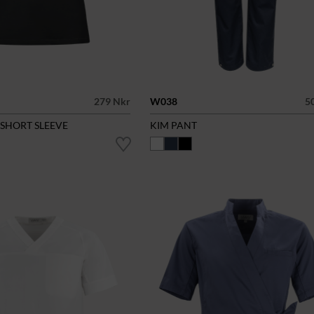
279 Nkr
W038
5
 SHORT SLEEVE
KIM PANT