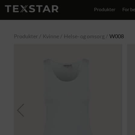
Produkter
For be
Kontakt
Produkter
Kvinne
Helse- og omsorg
W008