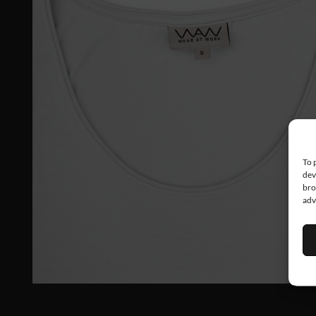
To 
dev
bro
adv