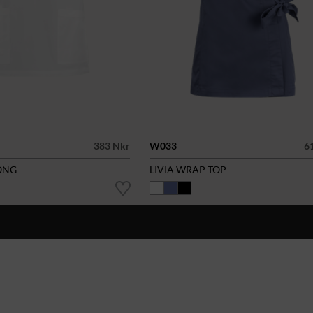
383 Nkr
W033
6
ONG
LIVIA WRAP TOP