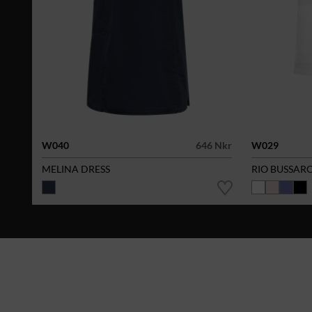
W040
646 Nkr
W029
MELINA DRESS
RIO BUSSAR