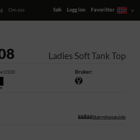
og
Om oss
Søk
Logg inn
Favoritter
08
Ladies Soft Tank Top
e 0100
Bruker:
00
Størrelsesguide