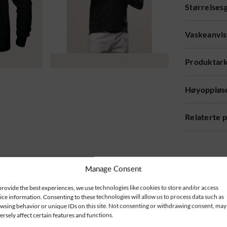
Størrelses
Vaskeanvis
Produktar
Høyoppløse
Relaterte 
Manage Consent
provide the best experiences, we use technologies like cookies to store and/or access
ice information. Consenting to these technologies will allow us to process data such as
wsing behavior or unique IDs on this site. Not consenting or withdrawing consent, may
ersely affect certain features and functions.