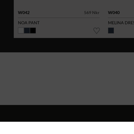
W042
569 Nkr
W040
NOA PANT
MELINA DRE