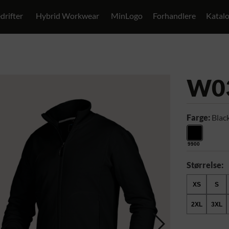
drifter
Hybrid Workwear
MinLogo
Forhandlere
Katal
W0
Farge:
Blac
9900
Størrelse:
XS
S
2XL
3XL