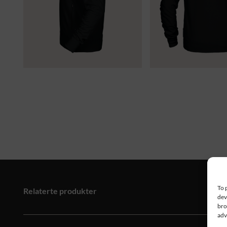
To 
Relaterte produkter
dev
bro
adv