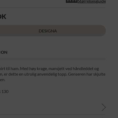
Størrelsesguide
OK
DESIGNA
ION
irt til ham. Med høy krage, mansjett ved håndleddet og
an, er dette en utrolig anvendelig topp. Genseren har skjulte
en.
:
130