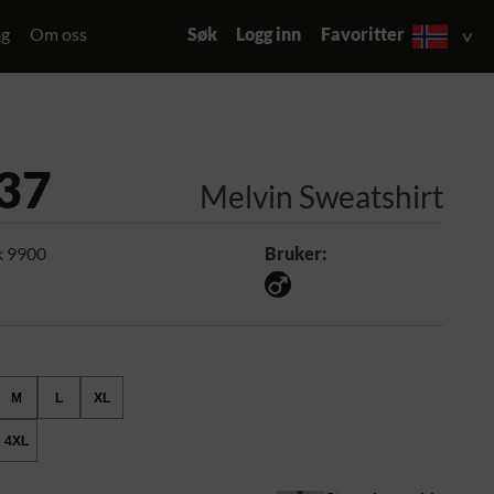
og
Om oss
Søk
Logg inn
Favoritter
37
Melvin Sweatshirt
k 9900
Bruker:
M
L
XL
4XL