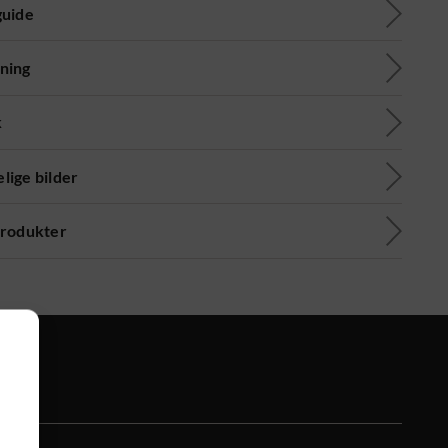
guide
ning
k
lige bilder
produkter