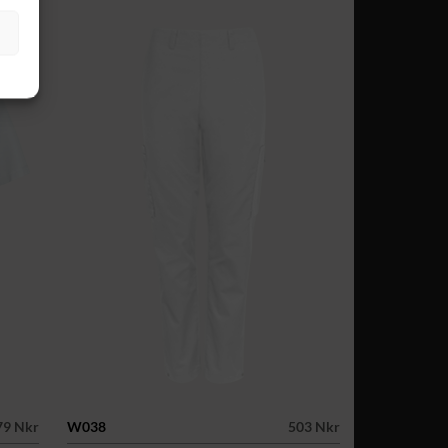
79 Nkr
W038
503 Nkr