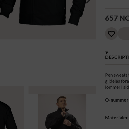
657 N
DESCRIPT
Pen sweatsh
glidelås for
lommer i sid
Q-nummer
Materialer