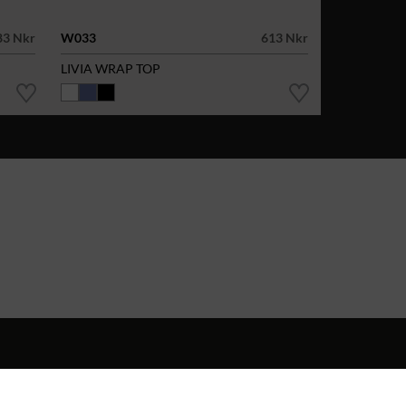
83 Nkr
W033
613 Nkr
LIVIA WRAP TOP