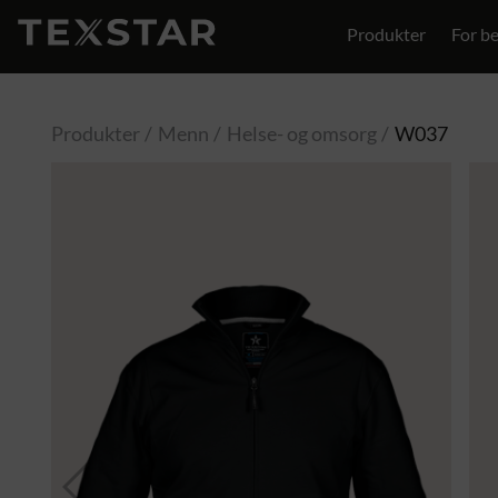
Produkter
For be
Kontakt
Produkter
Menn
Helse- og omsorg
W037