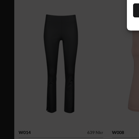
W014
639 Nkr
W008