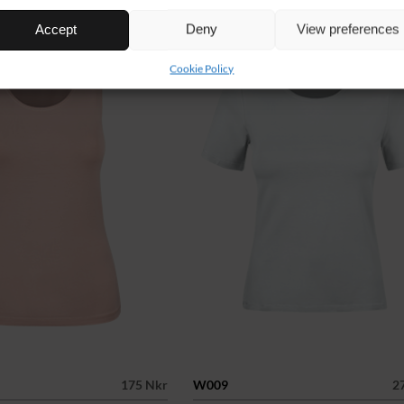
Accept
Deny
View preferences
Cookie Policy
175 Nkr
W009
2