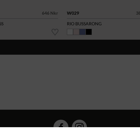
646 Nkr
W029
3
SS
RIO BUSSARONG