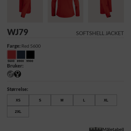
WJ79
SOFTSHELL JACKET
Farge:
Red 5600
5600
8900
9900
Bruker:
Størrelse:
XS
S
M
L
XL
2XL
Måletabell