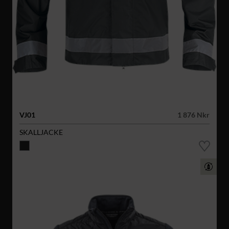
VJ01
1 876 Nkr
SKALLJACKE