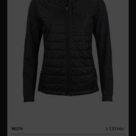
WJ74
1 133 Nkr