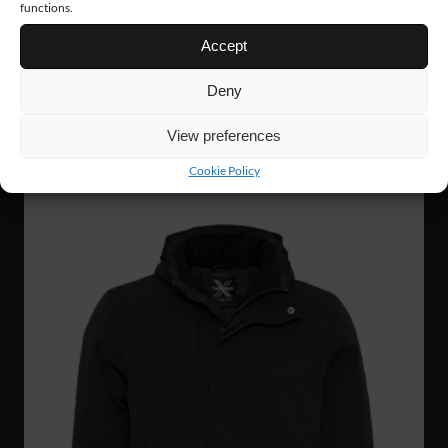
functions.
Accept
FJ87
1 620 Nkr
Deny
HI-VIS SOFTSHELL
View preferences
Cookie Policy