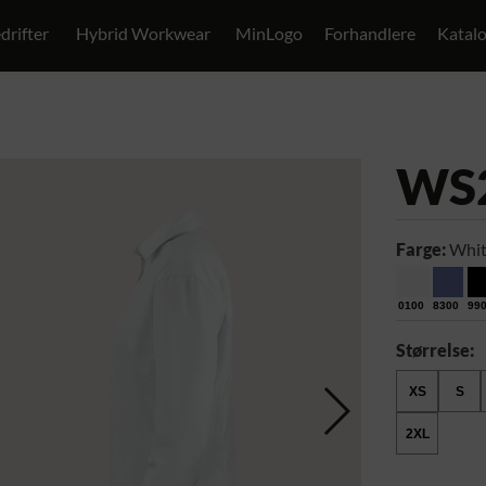
drifter
Hybrid Workwear
MinLogo
Forhandlere
Katal
WS
Farge:
Whit
0100
8300
99
Størrelse:
XS
S
2XL