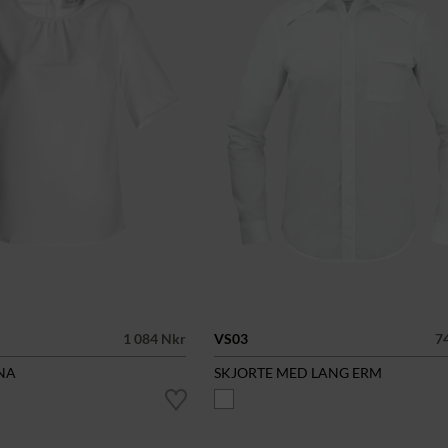
1 084 Nkr
VS03
7
NA
SKJORTE MED LANG ERM