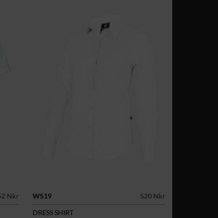
52 Nkr
WS19
520 Nkr
DRESS SHIRT