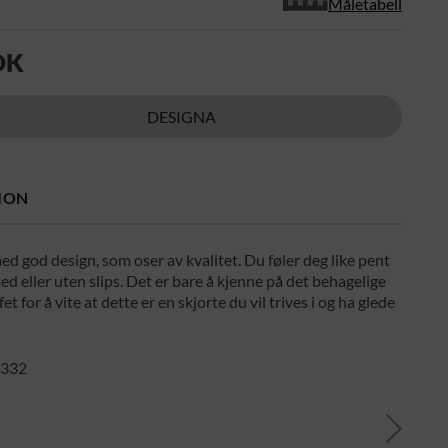
Måletabell
OK
DESIGNA
ION
ed god design, som oser av kvalitet. Du føler deg like pent
d eller uten slips. Det er bare å kjenne på det behagelige
t for å vite at dette er en skjorte du vil trives i og ha glede
: 332