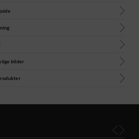
guide
ning
k
lige bilder
produkter