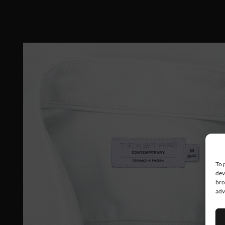
To 
dev
bro
adv