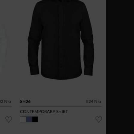
42 Nkr
SH26
824 Nkr
CONTEMPORARY SHIRT