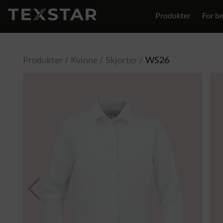
Produkter
For be
Kontakt
Produkter
Kvinne
Skjorter
WS26