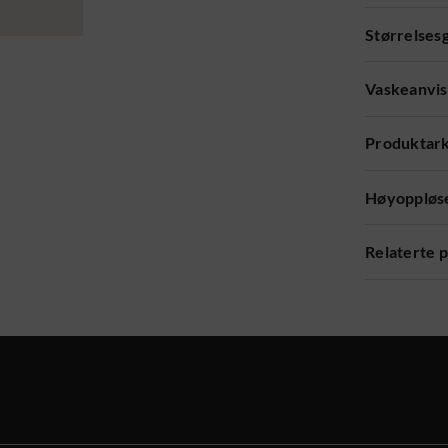
Størrelses
Vaskeanvis
Produktar
Høyoppløse
Relaterte 