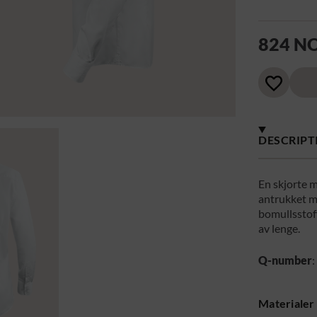
824 N
DESCRIPT
En skjorte m
antrukket me
bomullsstoffe
av lenge.
Q-number
Materialer