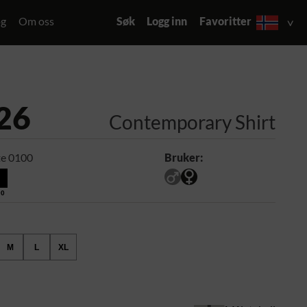
og
Om oss
Søk
Logg inn
Favoritter
26
Contemporary Shirt
e 0100
Bruker:
00
M
L
XL