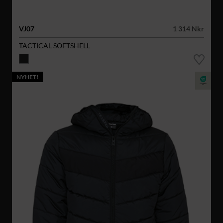
VJ07
1 314 Nkr
TACTICAL SOFTSHELL
NYHET!