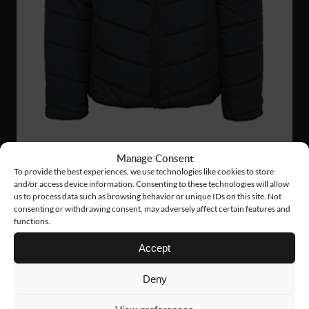
Manage Consent
To provide the best experiences, we use technologies like cookies to store
FJ69
1 532 Nkr
and/or access device information. Consenting to these technologies will allow
us to process data such as browsing behavior or unique IDs on this site. Not
INSULATED JACKET
consenting or withdrawing consent, may adversely affect certain features and
functions.
NYHET!
Accept
Deny