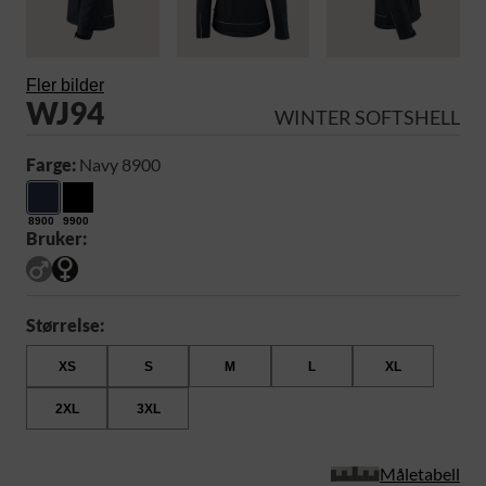
Fler bilder
WJ94
WINTER SOFTSHELL
Farge:
Navy 8900
8900
9900
Bruker:
Størrelse:
XS
S
M
L
XL
2XL
3XL
Måletabell