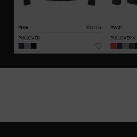
PL06
901 Nkr
PW04
PULLOVER
PULLOVER V-