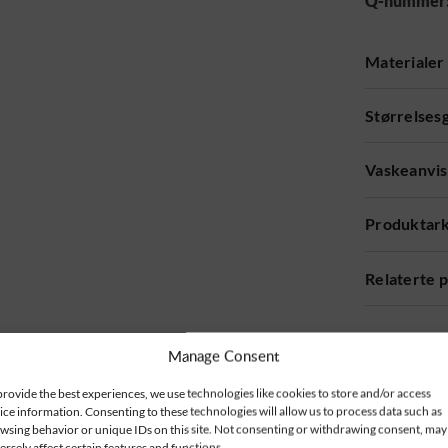
Q-nummer
Materialer
Størrelses
Vaskeanvis
Produktar
Relaterte 
Manage Consent
provide the best experiences, we use technologies like cookies to store and/or access
ice information. Consenting to these technologies will allow us to process data such as
wsing behavior or unique IDs on this site. Not consenting or withdrawing consent, may
ersely affect certain features and functions.