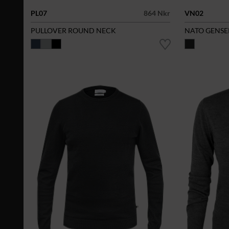
PL07
864 Nkr
VN02
PULLOVER ROUND NECK
NATO GENSE