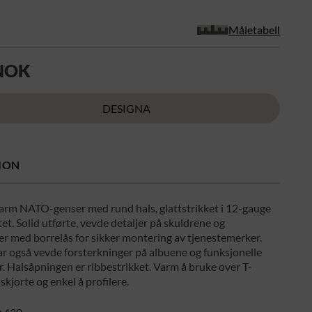
Måletabell
 NOK
DESIGNA
ION
arm NATO-genser med rund hals, glattstrikket i 12-gauge
et. Solid utførte, vevde detaljer på skuldrene og
er med borrelås for sikker montering av tjenestemerker.
r også vevde forsterkninger på albuene og funksjonelle
 Halsåpningen er ribbestrikket. Varm å bruke over T-
 skjorte og enkel å profilere.