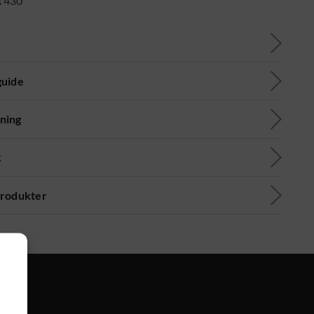
:
430
guide
ning
k
produkter