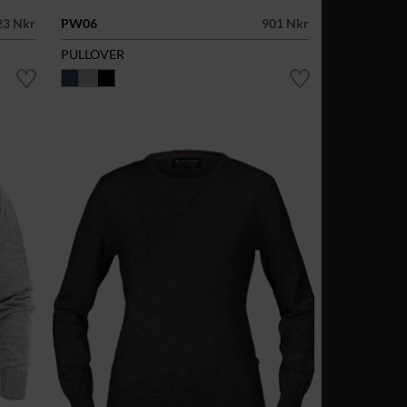
23 Nkr
PW06
901 Nkr
PULLOVER