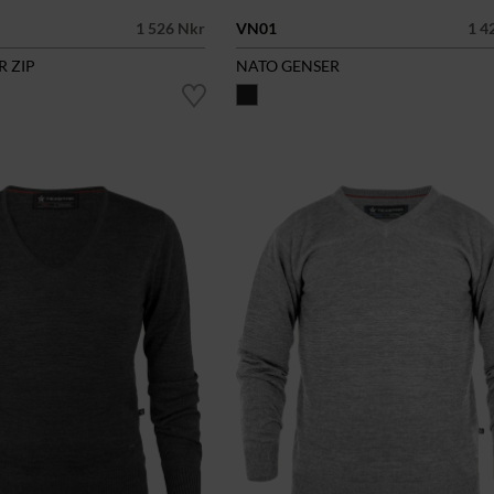
1 526 Nkr
VN01
1 4
R ZIP
NATO GENSER