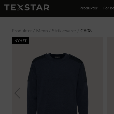
Produkter
For be
Kontakt
Produkter
Menn
Strikkevarer
CA08
NYHET