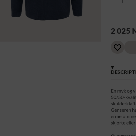
2 025
DESCRIPT
En myk og v
50/50-kvalit
skulderklaff
Genseren ha
ermelommer.
skjorte eller