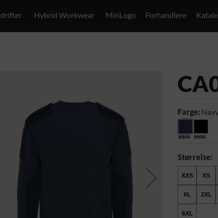
drifter
Hybrid Workwear
MinLogo
Forhandlere
Katal
CA
Farge:
Navy
8900
9900
Størrelse:
XXS
XS
XL
2XL
6XL