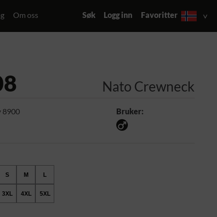
og
Om oss
Søk
Logg inn
Favoritter
08
Nato Crewneck
 8900
Bruker:
S
M
L
3XL
4XL
5XL