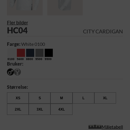
Fler bilder
HC04
CITY CARDIGAN
Farge:
White 0100
0100
5600
8800
9500
9900
Bruker:
Størrelse:
XS
S
M
L
XL
2XL
3XL
4XL
Måletabell