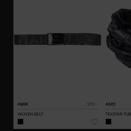
AB08
179 :-
AS01
WOVEN BELT
TEXSTAR TU