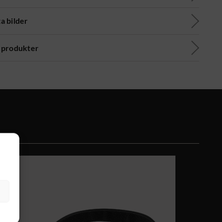
a bilder
 produkter