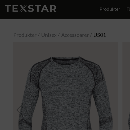
Produkter
F
Produkter
Unisex
Accessoarer
US01