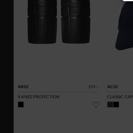
AK02
259 :-
AC10
X KNEE PROTECTION
CLASSIC CAP