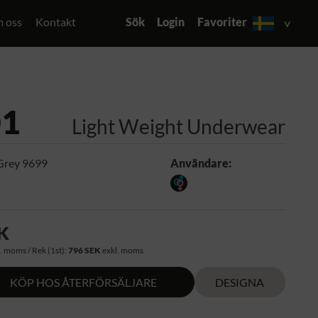
 oss
Kontakt
Sök
Login
Favoriter
01
Light Weight Underwear
Grey 9699
Användare:
K
. moms / Rek (1st):
796 SEK
exkl. moms
KÖP HOS ÅTERFÖRSÄLJARE
DESIGNA