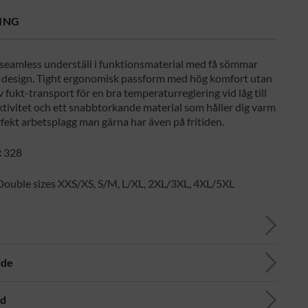
ING
seamless underställ i funktionsmaterial med få sömmar
design. Tight ergonomisk passform med hög komfort utan
iv fukt-transport för en bra temperaturreglering vid låg till
tivitet och ett snabbtorkande material som håller dig varm
rfekt arbetsplagg man gärna har även på fritiden.
:
328
ouble sizes XXS/XS, S/M, L/XL, 2XL/3XL, 4XL/5XL
ide
ad