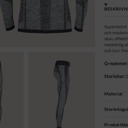
BESKRIVN
Superskönt 
och modern 
skav, effekt
medelhög ak
och torr. Pe
Q-nummer
Storlekar:
D
Material
Storleksgu
Produktbl