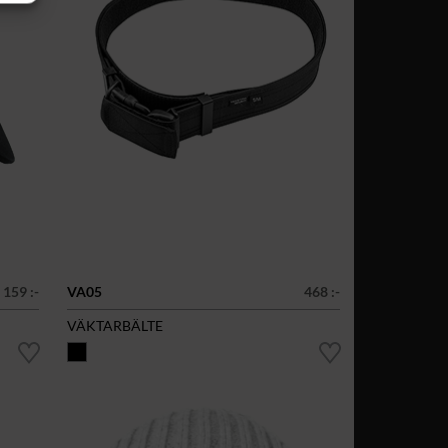
159 :-
VA05
468 :-
VÄKTARBÄLTE