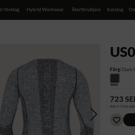
ör företag
Hybrid Workwear
Återförsäljare
Katalog
Om
US
Färg:
Dark 
9699
723 SE
Rek (>25st) exkl