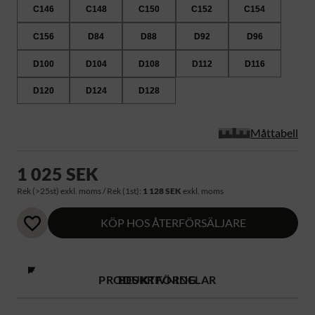
C146
C148
C150
C152
C154
C156
D84
D88
D92
D96
D100
D104
D108
D112
D116
D120
D124
D128
Måttabell
1 025 SEK
Rek (>25st) exkl. moms / Rek (1st):
1 128 SEK
exkl. moms
KÖP HOS ÅTERFÖRSÄLJARE
PRODUKTFÖRDELAR
BESKRIVNING