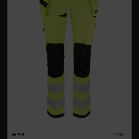
WP53
1 435 :-