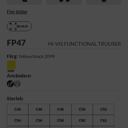
Fler bilder
Stretch
FP47
HI-VIS FUNCTIONAL TROUSER
Färg:
Yellow/black 2099
2099
Användare:
Storlek:
C44
C46
C48
C50
C52
C54
C56
C58
C60
C62