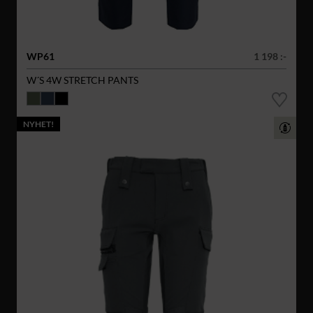
WP61
1 198 :-
W´S 4W STRETCH PANTS
NYHET!