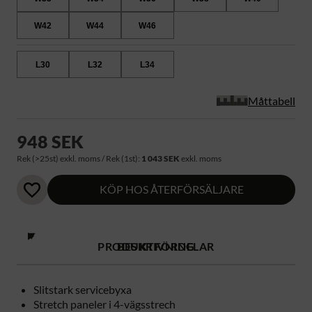
W42
W44
W46
L30
L32
L34
Måttabell
948 SEK
Rek (>25st) exkl. moms / Rek (1st):
1 043 SEK
exkl. moms
KÖP HOS ÅTERFÖRSÄLJARE
PRODUKTFÖRDELAR
BESKRIVNING
Slitstark servicebyxa
Stretch paneler i 4-vägsstrech