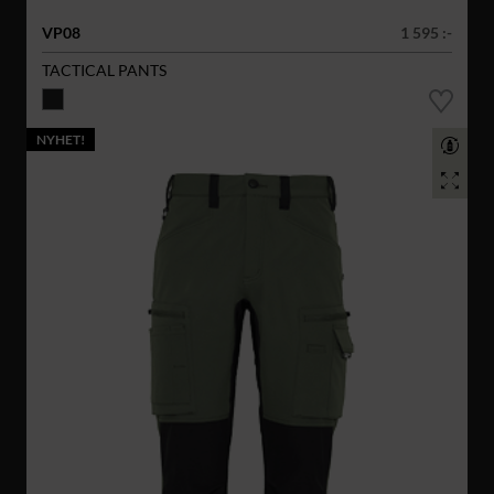
VP08
1 595 :-
TACTICAL PANTS
NYHET!