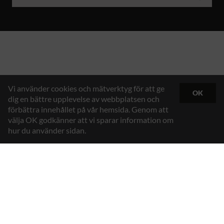
Vi använder cookies och mätverktyg för att ge
OK
dig en bättre upplevelse av webbplatsen och
förbättra innehållet på vår hemsida. Genom att
välja OK godkänner att vi sparar information om
hur du använder sidan.
Hybrid Workwear™
Texstar AB
Gösvägen 7, 761 48 Norrtälje, Sweden
Kontakt
+46 176 29 65 50
Email
info@texstar.se