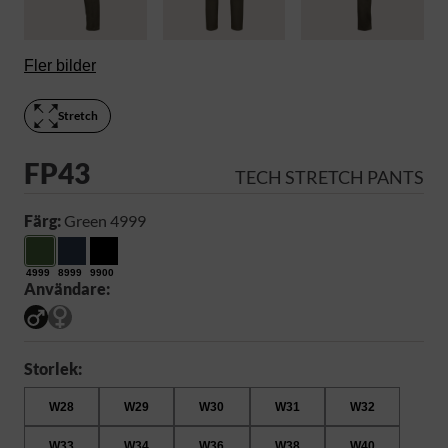
Fler bilder
Stretch
FP43
TECH STRETCH PANTS
Färg:
Green 4999
4999
8999
9900
Användare:
Storlek:
W28
W29
W30
W31
W32
W33
W34
W36
W38
W40