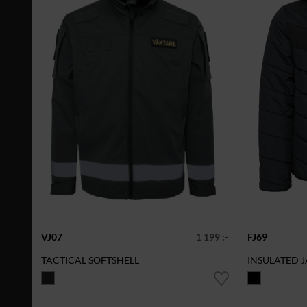
VJ07
1 199 :-
FJ69
TACTICAL SOFTSHELL
INSULATED 