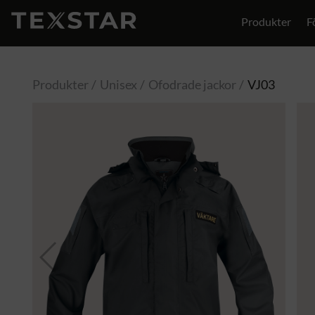
Produkter
F
Produkter
Unisex
Ofodrade jackor
VJ03