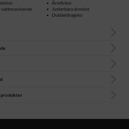
nktion
Ärmfickor
h vattenavisande
Justerbara ärmslut
Dubbeldragsko
ide
ad
 produkter