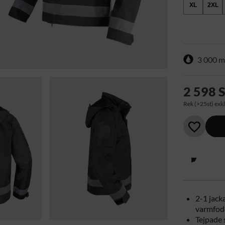
XL
2XL
3 000 
2 598 
Rek (>25st) exkl
2-1 jack
varmfod
Tejpade