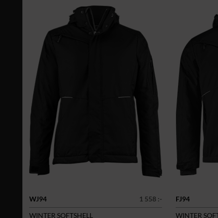
WJ94
1 558 :-
FJ94
WINTER SOFTSHELL
WINTER SOF