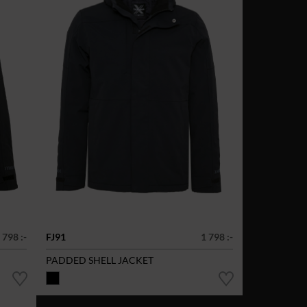
 798 :-
FJ91
1 798 :-
PADDED SHELL JACKET