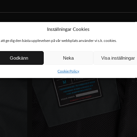
Inställningar Cookies
 att ge dig den bästa upplevelsen på vår webbplats använder vi s.k. cookies.
Godkänn
Neka
Visa inställningar
Cookie Policy