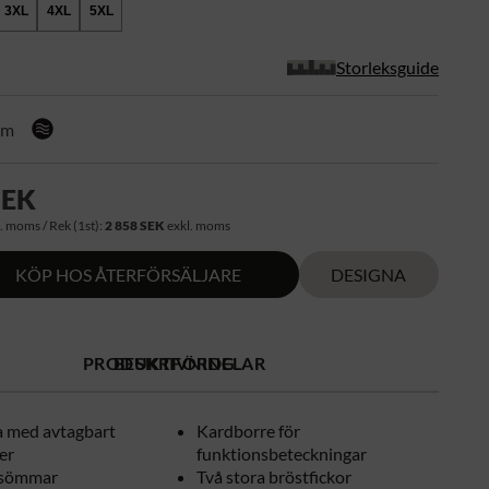
3XL
4XL
5XL
Storleksguide
mm
SEK
. moms / Rek (1st):
2 858 SEK
exkl. moms
KÖP HOS ÅTERFÖRSÄLJARE
DESIGNA
PRODUKTFÖRDELAR
BESKRIVNING
a med avtagbart
Kardborre för
er
funktionsbeteckningar
 sömmar
Två stora bröstfickor