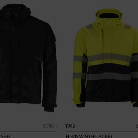
1 558 :-
FJ92
2
TSHELL
HI-VIS WINTER JACKET