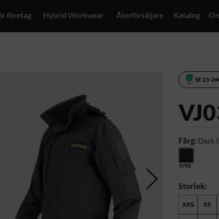
ör företag
Hybrid Workwear
Återförsäljare
Katalog
Om
SE 25-2
VJ0
Färg:
Dark 
9700
Storlek:
XXS
XS