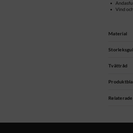
Andasfu
Vind oc
Material
Storleksgu
Tvättråd
Produktbl
Relaterade