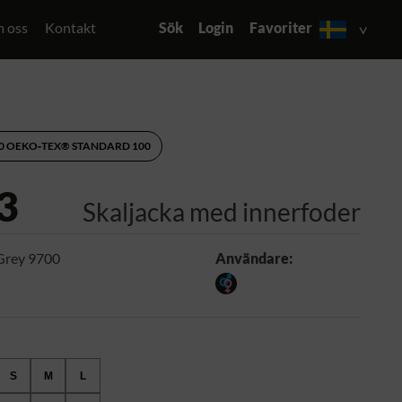
 oss
Kontakt
Sök
Login
Favoriter
60 OEKO‑TEX® STANDARD 100
3
Skaljacka med innerfoder
Grey 9700
Användare:
S
M
L