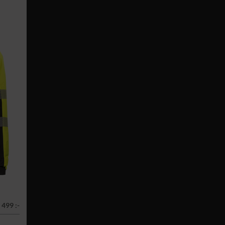
 499 :-