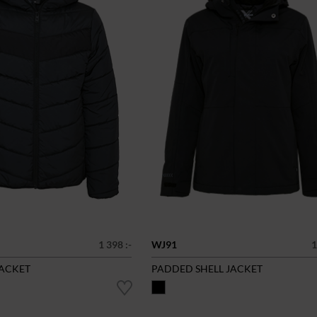
1 398 :-
WJ91
1
JACKET
PADDED SHELL JACKET