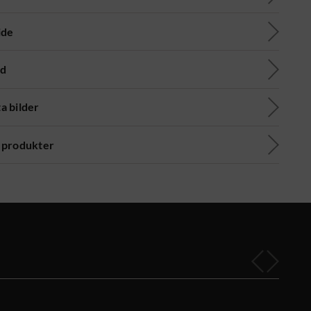
ide
ad
a bilder
 produkter