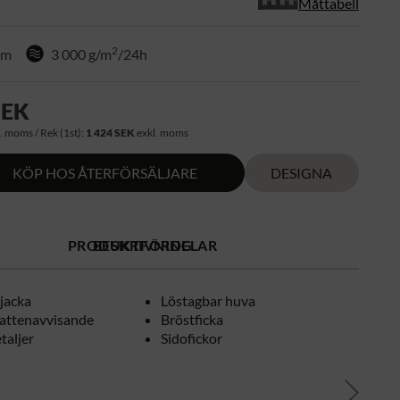
Måttabell
2
mm
3 000 g/m
/24h
SEK
. moms / Rek (1st):
1 424 SEK
exkl. moms
KÖP HOS ÅTERFÖRSÄLJARE
DESIGNA
PRODUKTFÖRDELAR
BESKRIVNING
 jacka
Löstagbar huva
vattenavvisande
Bröstficka
taljer
Sidofickor