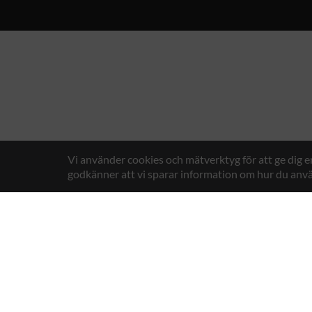
Vi använder cookies och mätverktyg för att ge dig 
godkänner att vi sparar information om hur du anvä
Texstar AB
Gösväge