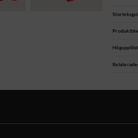
Storleksgu
Produktbl
Högupplöst
Relaterade