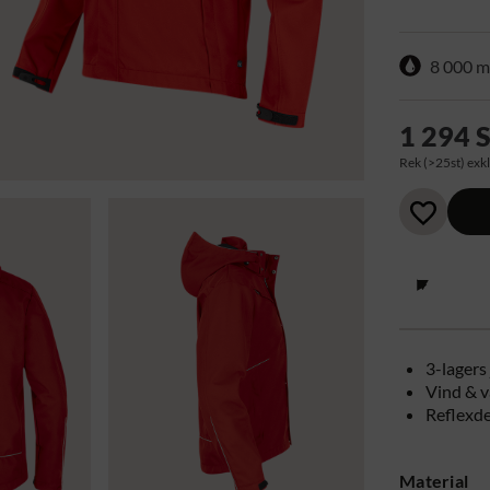
8 000 
1 294 
Rek (>25st) exkl
3-lagers
Vind & 
Reflexde
Material