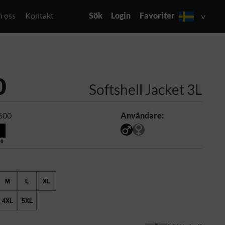
 oss
Kontakt
Sök
Login
Favoriter
0
Softshell Jacket 3L
600
Användare:
00
M
L
XL
4XL
5XL