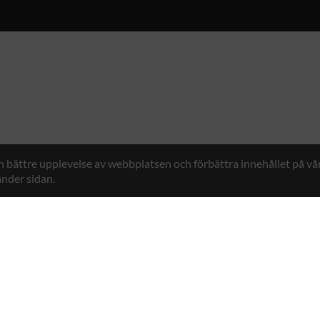
en bättre upplevelse av webbplatsen och förbättra innehållet på v
nder sidan.
Hybrid Workwear™
n 7, 761 48 Norrtälje, Sweden
Kontakt
+46 176 29 65 50
E