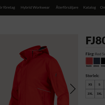
ör företag
Hybrid Workwear
Återförsäljare
Katalog
Om
FJ8
Färg:
Red 5
5600
8900
99
Storlek:
XS
S
2XL
3XL