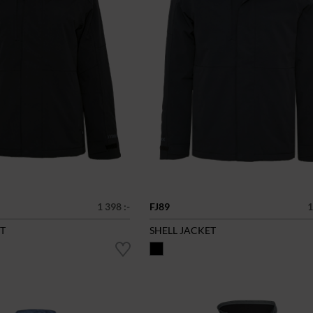
1 398 :-
FJ89
1
ET
SHELL JACKET