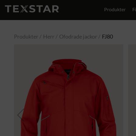
Produkter
F
Produkter
Herr
Ofodrade jackor
FJ80