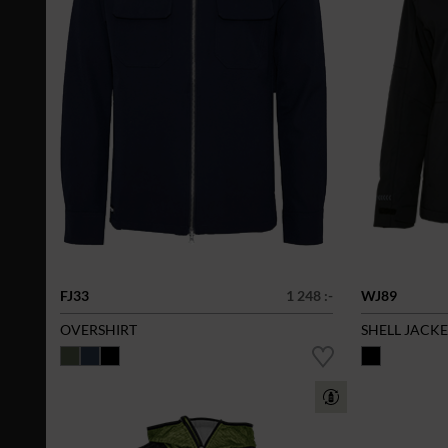
FJ33
1 248 :-
WJ89
OVERSHIRT
SHELL JACK