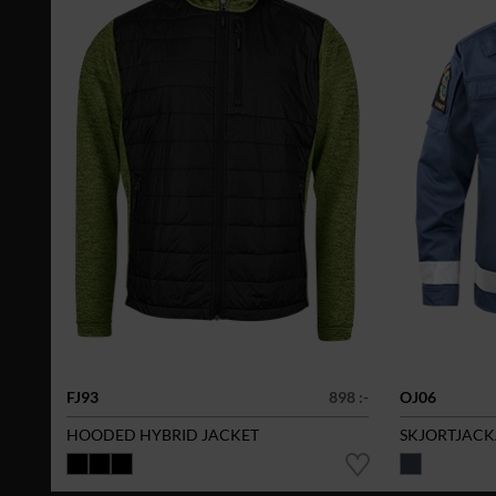
FJ93
898 :-
OJ06
HOODED HYBRID JACKET
SKJORTJAC