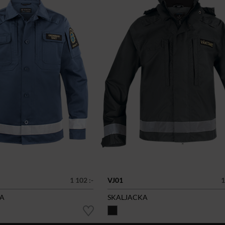
1 102 :-
VJ01
1
KA
SKALJACKA