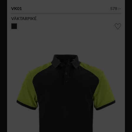
VK01
578 :-
VÄKTARPIKÉ