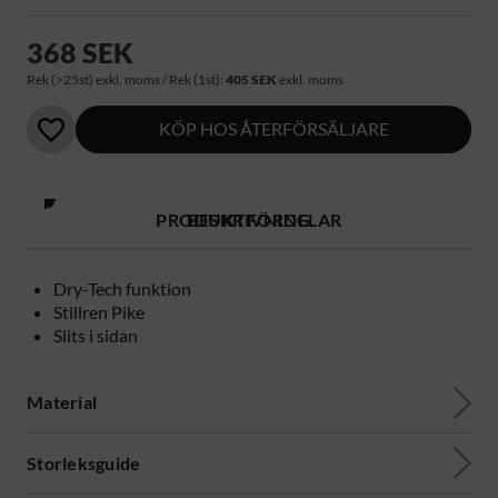
368 SEK
Rek (>25st) exkl. moms / Rek (1st):
405 SEK
exkl. moms
KÖP HOS ÅTERFÖRSÄLJARE
PRODUKTFÖRDELAR
BESKRIVNING
Dry-Tech funktion
Stillren Pike
Slits i sidan
Material
Storleksguide