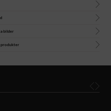
ad
a bilder
 produkter