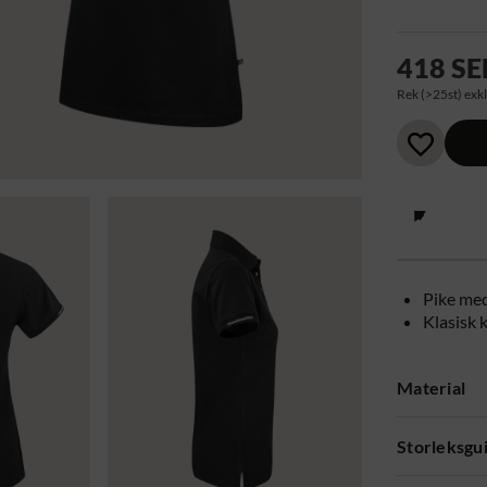
418 SE
Rek (>25st) exkl
Pike me
Klasisk 
Material
Storleksgu