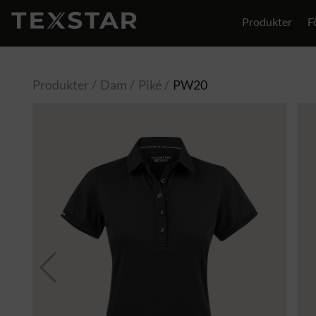
Produkter
F
Produkter
Dam
Piké
PW20