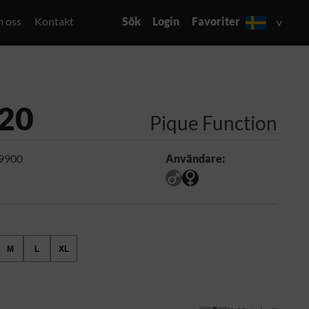
 oss
Kontakt
Sök
Login
Favoriter
20
Pique Function
 9900
Användare:
M
L
XL