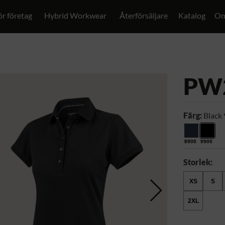
ör företag
Hybrid Workwear
Återförsäljare
Katalog
Om
PW
Färg:
Black
8900
9900
Storlek:
XS
S
2XL