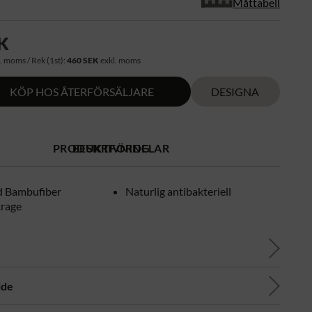
Måttabell
K
. moms / Rek (1st):
460 SEK
exkl. moms
KÖP HOS ÅTERFÖRSÄLJARE
DESIGNA
PRODUKTFÖRDELAR
BESKRIVNING
d Bambufiber
Naturlig antibakteriell
krage
ide