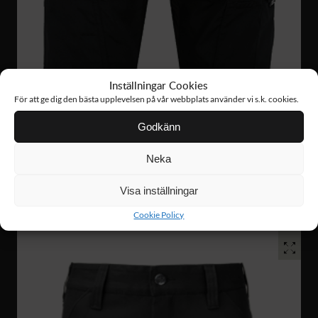
Inställningar Cookies
För att ge dig den bästa upplevelsen på vår webbplats använder vi s.k. cookies.
Godkänn
FS60
829 :-
Neka
SERVICE STRETCH SHORTS
Visa inställningar
Cookie Policy