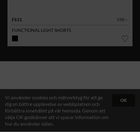
FS11
598 :-
FUNCTIONAL LIGHT SHORTS
Vi använder cookies och mätverktyg för att ge
OK
dig en bättre upplevelse av webbplatsen och
förbättra innehållet på vår hemsida. Genom att
välja OK godkänner att vi sparar information om
hur du använder sidan.