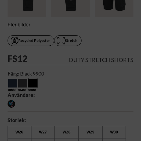
Fler bilder
Recycled Polyester
Stretch
FS12
DUTY STRETCH SHORTS
Färg:
Black 9900
8900
9600
9900
Användare:
Storlek:
W26
W27
W28
W29
W30