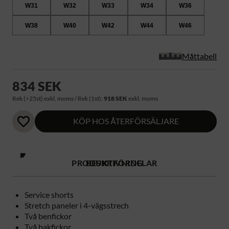
W31
W32
W33
W34
W36
W38
W40
W42
W44
W46
Måttabell
834 SEK
Rek (>25st) exkl. moms / Rek (1st):
918 SEK
exkl. moms
KÖP HOS ÅTERFÖRSÄLJARE
PRODUKTFÖRDELAR
BESKRIVNING
Service shorts
Stretch paneler i 4-vägsstrech
Två benfickor
Två bakfickor