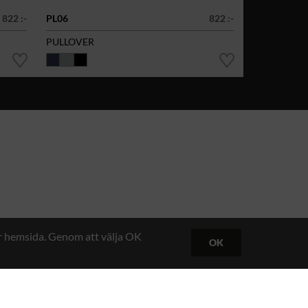
822 :-
PL06
822 :-
PULLOVER
år hemsida. Genom att välja OK
OK