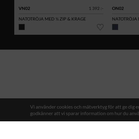
VN02
1 392 :-
ON02
NATOTRÖJA MED ½ ZIP & KRAGE
NATOTRÖJA 
Vi använder cookies och mätverktyg för att ge dig 
godkänner att vi sparar information om hur du anvä