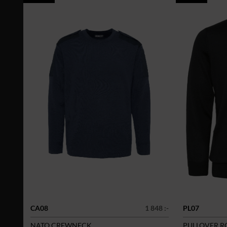
CA08
1 848 :-
PL07
NATO CREWNECK
PULLOVER 