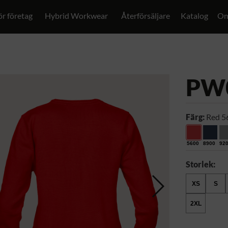
ör företag
Hybrid Workwear
Återförsäljare
Katalog
Om
PW
Färg:
Red 5
5600
8900
92
Storlek:
XS
S
2XL