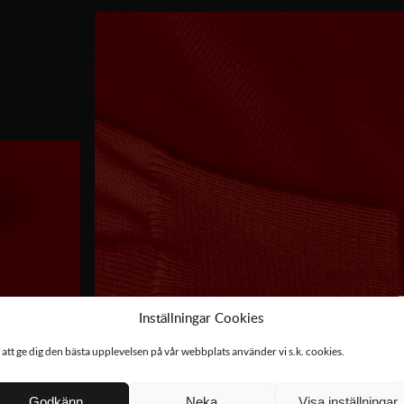
Inställningar Cookies
 att ge dig den bästa upplevelsen på vår webbplats använder vi s.k. cookies.
Godkänn
Neka
Visa inställningar