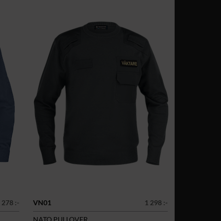
 278 :-
VN01
1 298 :-
NATO PULLOVER