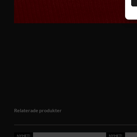
Relaterade produkter
NYHET!
NYHET!