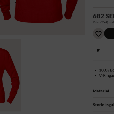
682 SE
Rek (>25st) exkl
100% Bo
V-Ringa
Material
Storleksgu