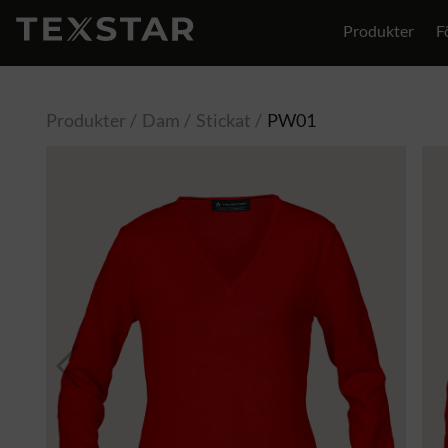
Produkter
F
Produkter
Dam
Stickat
PW01