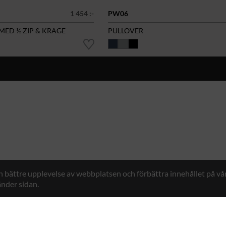
1 454 :-
PW06
MED ½ ZIP & KRAGE
PULLOVER
en bättre upplevelse av webbplatsen och förbättra innehållet på v
nder sidan.