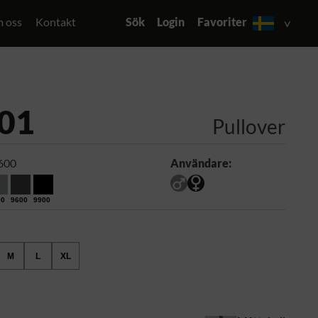
 oss
Kontakt
Sök
Login
Favoriter
01
Pullover
600
Användare:
00
9600
9900
M
L
XL