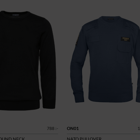
788 :-
ON01
1
ROUND NECK
NATO PULLOVER