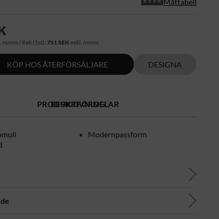
Måttabell
K
. moms / Rek (1st):
751 SEK
exkl. moms
KÖP HOS ÅTERFÖRSÄLJARE
DESIGNA
PRODUKTFÖRDELAR
BESKRIVNING
mull
Modernpassform
d
ide