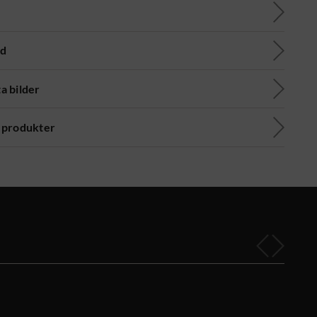
ad
a bilder
 produkter