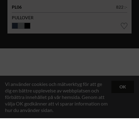
PL06
822 :-
PULLOVER
Vi använder cookies och mätverktyg för att ge
OK
dig en bättre upplevelse av webbplatsen och
förbättra innehållet på vår hemsida. Genom att
välja OK godkänner att vi sparar information om
hur du använder sidan.
Hybrid Workwear™