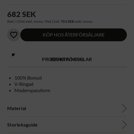
682 SEK
Rek (>25st) exkl. moms / Rek (1st):
751 SEK
exkl. moms
KÖP HOS ÅTERFÖRSÄLJARE
PRODUKTFÖRDELAR
BESKRIVNING
100% Bomull
V-Ringad
Modernpassform
Material
Storleksguide