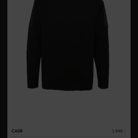
CA08
1 848 :-