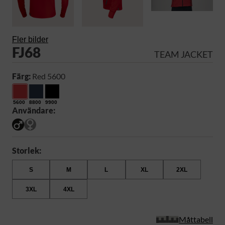
Fler bilder
FJ68
TEAM JACKET
Färg:
Red 5600
5600
8800
9900
Användare:
Storlek:
S
M
L
XL
2XL
3XL
4XL
Måttabell