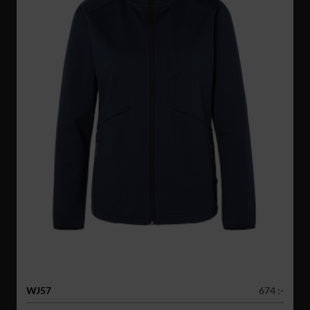
WJ57
674 :-