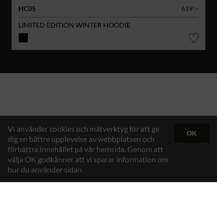
HC05
619 :-
LIMITED EDITION WINTER HOODIE
Vi använder cookies och mätverktyg för att ge
OK
dig en bättre upplevelse av webbplatsen och
förbättra innehållet på vår hemsida. Genom att
välja OK godkänner att vi sparar information om
hur du använder sidan.
Hybrid Workwear™