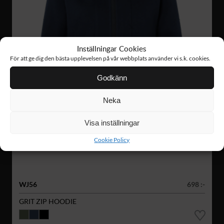
Inställningar Cookies
För att ge dig den bästa upplevelsen på vår webbplats använder vi s.k. cookies.
Godkänn
Neka
Visa inställningar
Cookie Policy
WJ56
698 :-
GRIT ZIP HOODIE