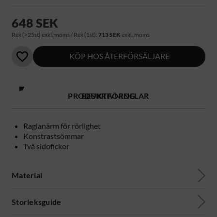
648 SEK
Rek (>25st) exkl. moms / Rek (1st):
713 SEK
exkl. moms
KÖP HOS ÅTERFÖRSÄLJARE
PRODUKTFÖRDELAR
BESKRIVNING
Raglanärm för rörlighet
Konstrastsömmar
Två sidofickor
Material
Storleksguide