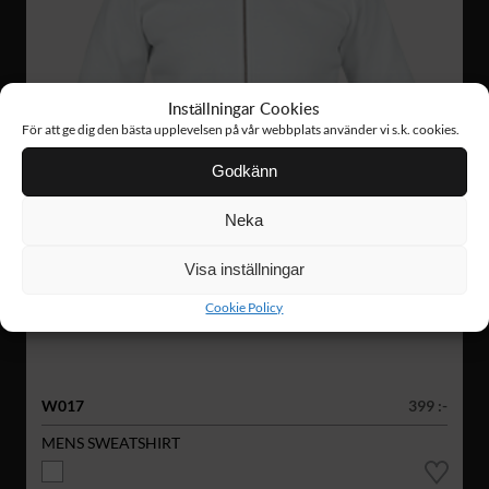
Inställningar Cookies
För att ge dig den bästa upplevelsen på vår webbplats använder vi s.k. cookies.
Godkänn
Neka
Visa inställningar
Cookie Policy
W017
399 :-
MENS SWEATSHIRT