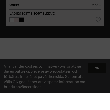
W009
279 :-
LADIES SOFT SHORT SLEEVE
Vi använder cookies och mätverktyg för att ge
OK
dig en bättre upplevelse av webbplatsen och
förbättra innehållet på vår hemsida. Genom att
välja OK godkänner att vi sparar information om
hur du använder sidan.
Hybrid Workwear™