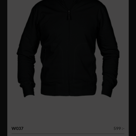
W037
599 :-