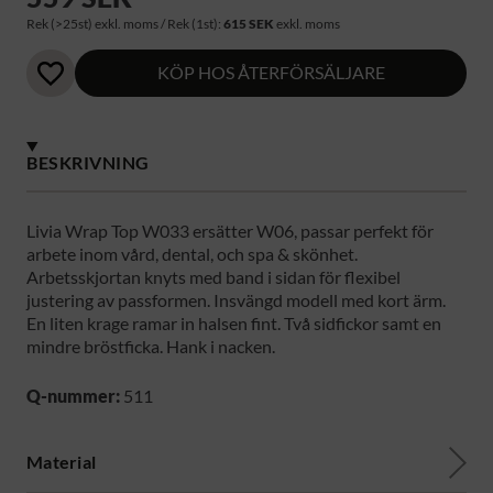
Rek (>25st) exkl. moms / Rek (1st):
615 SEK
exkl. moms
KÖP HOS ÅTERFÖRSÄLJARE
BESKRIVNING
Livia Wrap Top W033 ersätter W06, passar perfekt för
arbete inom vård, dental, och spa & skönhet.
Arbetsskjortan knyts med band i sidan för flexibel
justering av passformen. Insvängd modell med kort ärm.
En liten krage ramar in halsen fint. Två sidfickor samt en
mindre bröstficka. Hank i nacken.
Q-nummer:
511
Material