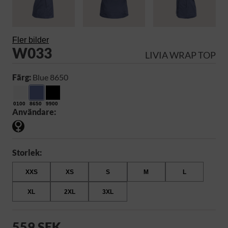
Fler bilder
W033
LIVIA WRAP TOP
Färg:
Blue 8650
0100
8650
9900
Användare:
Storlek:
XXS
XS
S
M
L
XL
2XL
3XL
559 SEK