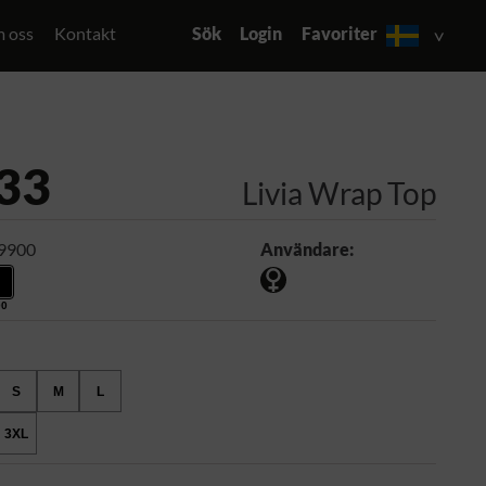
 oss
Kontakt
Sök
Login
Favoriter
33
Livia Wrap Top
 9900
Användare:
00
S
M
L
3XL