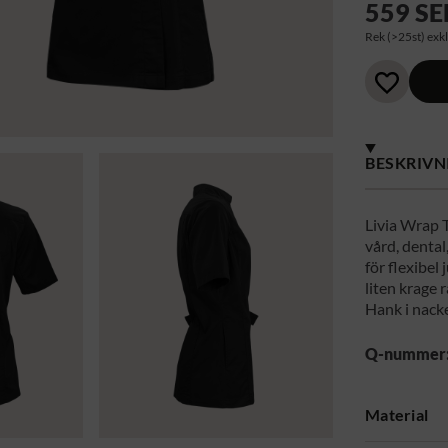
559 SE
Rek (>25st) exkl
BESKRIVN
Livia Wrap 
vård, dental
för flexibel
liten krage 
Hank i nack
Q-nummer
Material