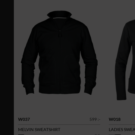
W037
599 :-
W018
MELVIN SWEATSHIRT
LADIES SWE