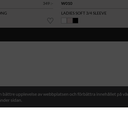
349 :-
W010
ONG
LADIES SOFT 3/4 SLEEVE
en bättre upplevelse av webbplatsen och förbättra innehållet på v
nder sidan.
Hybrid Workwear™