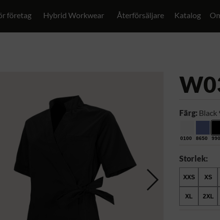
ör företag
Hybrid Workwear
Återförsäljare
Katalog
Om
W0
Färg:
Black
0100
8650
99
Storlek:
XXS
XS
XL
2XL