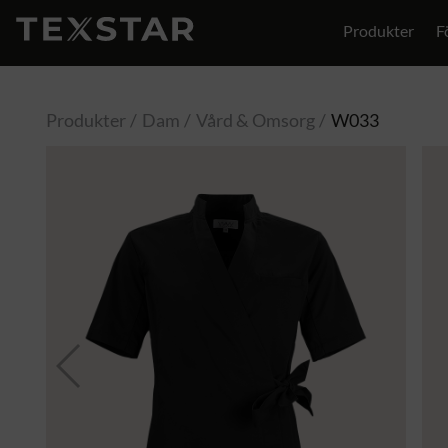
Produkter
F
Produkter
Dam
Vård & Omsorg
W033