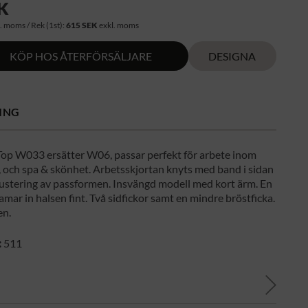
K
. moms / Rek (1st):
615 SEK
exkl. moms
KÖP HOS ÅTERFÖRSÄLJARE
DESIGNA
ING
Top W033 ersätter W06, passar perfekt för arbete inom
, och spa & skönhet. Arbetsskjortan knyts med band i sidan
 justering av passformen. Insvängd modell med kort ärm. En
ramar in halsen fint. Två sidfickor samt en mindre bröstficka.
en.
:
511