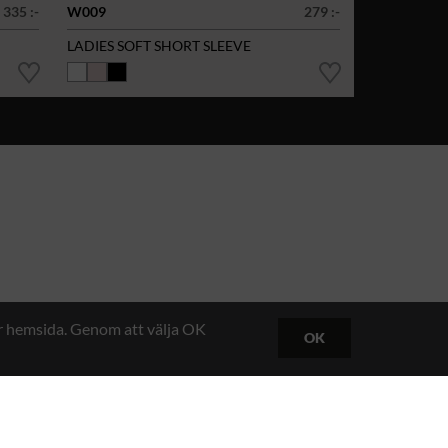
335 :-
W009
279 :-
LADIES SOFT SHORT SLEEVE
år hemsida. Genom att välja OK
OK