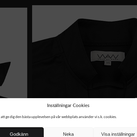
Inställningar Cookies
 att ge dig den bästa upplevelsen på vår webbplats använder vi s.k. cookies.
Godkänn
Neka
Visa inställningar