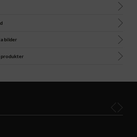
ad
a bilder
 produkter