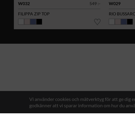
W032
549 :-
W029
FILIPPA ZIP TOP
RIO BUSSAR
Vi använder cookies och mätverktyg för att ge dig 
godkänner att vi sparar information om hur du anvä