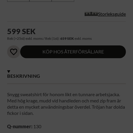
Storleksguide
599 SEK
Rek (>25st) exkl. moms / Rek (1st):
659 SEK
exkl. moms
KÖP HOS ÅTERFÖRSÄLJARE
BESKRIVNING
Snygg sweatshirt för honom likt en tunnare arbetsjacka.
Med hög krage, mudd vid handleden och med zip fram är
detta en mycket användningsbar överdel. Tröjan har dolda
fickor i sidan.
Q-nummer:
130