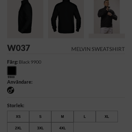
W037
MELVIN SWEATSHIRT
Färg:
Black 9900
9900
Användare:
Storlek:
XS
S
M
L
XL
2XL
3XL
4XL