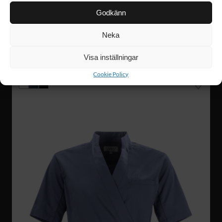
Godkänn
Neka
W039
399 :-
Visa inställningar
LO BUSSARONG
Cookie Policy