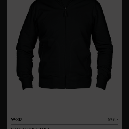
W037
599 :-