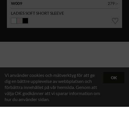
W009
279 :-
LADIES SOFT SHORT SLEEVE
Vi använder cookies och mätverktyg för att ge
OK
dig en bättre upplevelse av webbplatsen och
förbättra innehållet på vår hemsida. Genom att
välja OK godkänner att vi sparar information om
hur du använder sidan.
Hybrid Workwear™