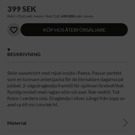
399 SEK
Rek (>25st) exkl. moms / Rek (1st):
439 SEK
exkl. moms
KÖP HOS ÅTERFÖRSÄLJARE
BESKRIVNING
Skön sweatshirt med mjuk insida i fleece. Passar perfekt
som en tunnare arbetsjacka för de lite kallare dagarna på
jobbet. 2-vägsdragkedja framtill för optimal rörelsefrihet.
Rymlig modell med raglan söm vid axel. Rak nedtill. Två
fickor i vardera sida. Dragkedja i silver. Längd från topp av
axel ca 69 cm i storlek M.
Material