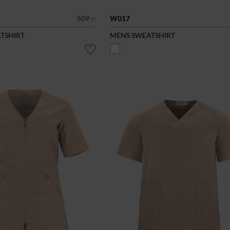
509 :-
W017
ATSHIRT
MENS SWEATSHIRT