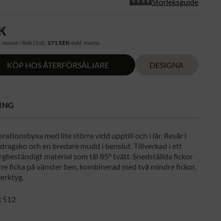
Storleksguide
K
. moms / Rek (1st):
571 SEK
exkl. moms
KÖP HOS ÅTERFÖRSÄLJARE
DESIGNA
ING
ationsbyxa med lite större vidd upptill och i lår. Resår i
ragsko och en bredare mudd i benslut. Tillverkad i ett
färgbeständigt material som tål 85° tvätt. Snedställda fickor
re ficka på vänster ben, kombinerad med två mindre fickor,
verktyg.
:
512