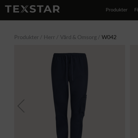
Produkter
F
Produkter
Herr
Vård & Omsorg
W042