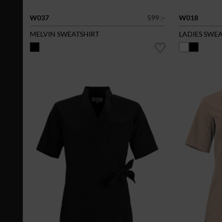
W037
599 :-
W018
MELVIN SWEATSHIRT
LADIES SWE