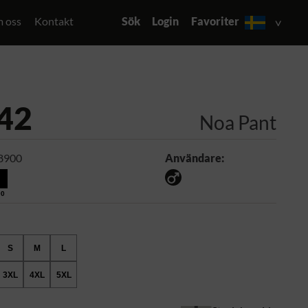
 oss
Kontakt
Sök
Login
Favoriter
42
Noa Pant
8900
Användare:
00
S
M
L
3XL
4XL
5XL