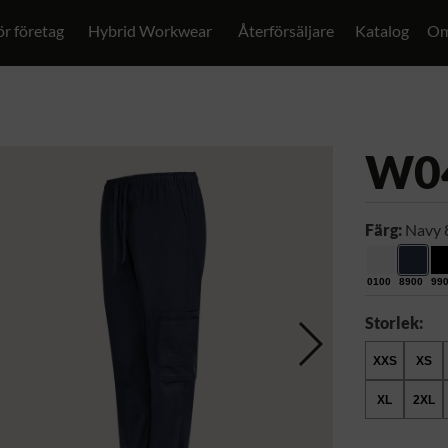
ör företag
Hybrid Workwear
Återförsäljare
Katalog
Om
W0
Färg:
Navy 
0100
8900
99
Storlek:
XXS
XS
XL
2XL