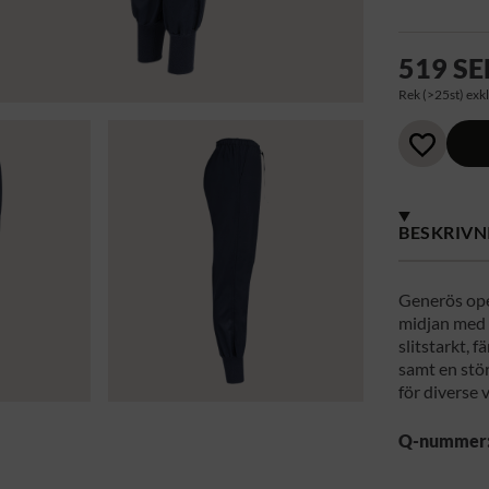
519 SE
Rek (>25st) exkl
BESKRIVN
Generös oper
midjan med d
slitstarkt, 
samt en stör
för diverse 
Q-nummer