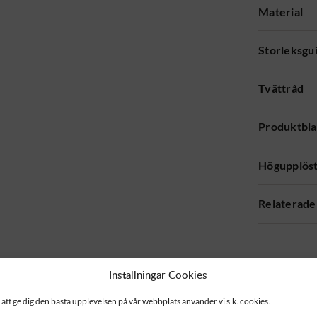
Material
Storleksgu
Tvättråd
Produktbl
Högupplöst
Relaterade
Inställningar Cookies
 att ge dig den bästa upplevelsen på vår webbplats använder vi s.k. cookies.