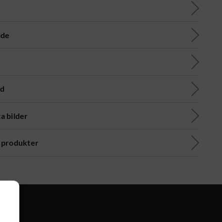
ide
ad
a bilder
 produkter