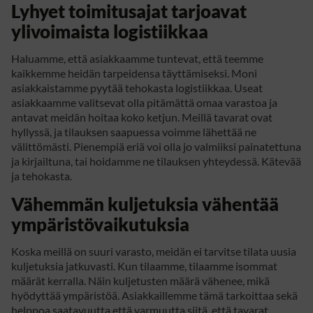
Lyhyet toimitusajat tarjoavat
ylivoimaista logistiikkaa
Haluamme, että asiakkaamme tuntevat, että teemme
kaikkemme heidän tarpeidensa täyttämiseksi. Moni
asiakkaistamme pyytää tehokasta logistiikkaa. Useat
asiakkaamme valitsevat olla pitämättä omaa varastoa ja
antavat meidän hoitaa koko ketjun. Meillä tavarat ovat
hyllyssä, ja tilauksen saapuessa voimme lähettää ne
välittömästi. Pienempiä eriä voi olla jo valmiiksi painatettuna
ja kirjailtuna, tai hoidamme ne tilauksen yhteydessä. Kätevää
ja tehokasta.
Vähemmän kuljetuksia vähentää
ympäristövaikutuksia
Koska meillä on suuri varasto, meidän ei tarvitse tilata uusia
kuljetuksia jatkuvasti. Kun tilaamme, tilaamme isommat
määrät kerralla. Näin kuljetusten määrä vähenee, mikä
hyödyttää ympäristöä. Asiakkaillemme tämä tarkoittaa sekä
helppoa saatavuutta että varmuutta siitä, että tavarat