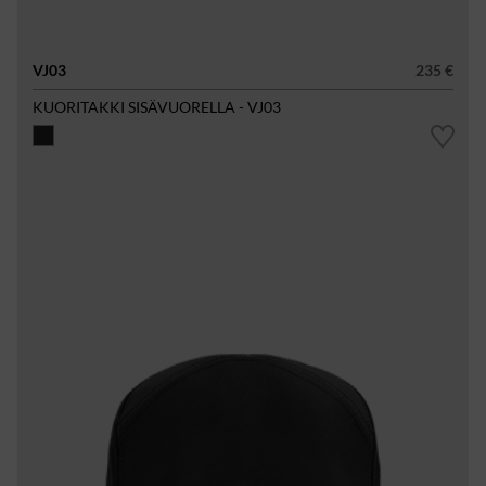
VJ03
235 €
KUORITAKKI SISÄVUORELLA - VJ03