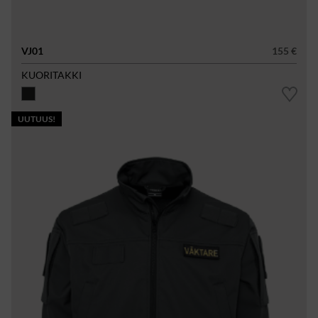
VJ01
155 €
KUORITAKKI
UUTUUS!