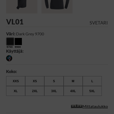
VL01
SVETARI
Väri:
Dark Grey 9700
9700
9900
Käyttäjä:
Koko:
XXS
XS
S
M
L
XL
2XL
3XL
4XL
5XL
Mittataulukko