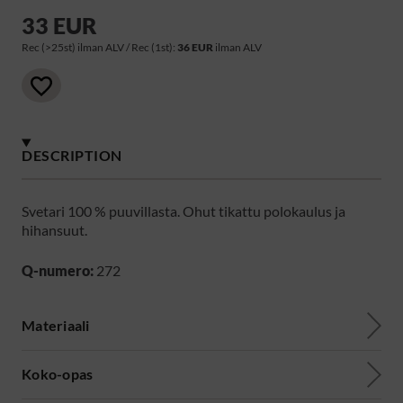
33 EUR
Rec (>25st) ilman ALV / Rec (1st):
36 EUR
ilman ALV
DESCRIPTION
Svetari 100 % puuvillasta. Ohut tikattu polokaulus ja
hihansuut.
Q-numero:
272
Materiaali
Koko-opas