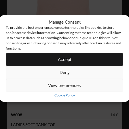
Manage Consent
To provide the best experiences, we use technologies like cookies to store
and/or access device information. Consenting to these technologies will allow
us to process data such as browsing behavior or unique IDs on this site. Not
consenting or withdrawing consent, may adversely affect certain features and
functions.
Accept
Deny
View preferences
Cookie Policy
W008
14 €
LADIES SOFT TANK TOP