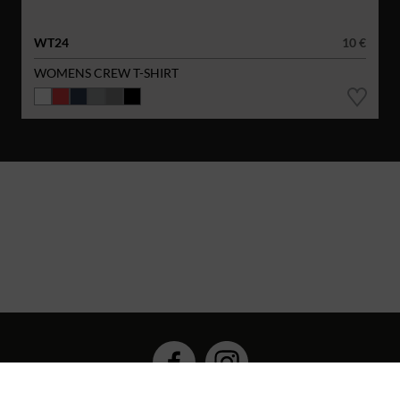
WT24
10 €
WOMENS CREW T-SHIRT