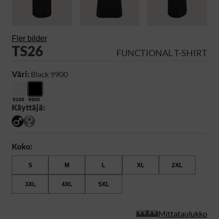
Fler bilder
TS26
FUNCTIONAL T-SHIRT
Väri:
Black 9900
0100
9900
Käyttäjä:
Koko:
S
M
L
XL
2XL
3XL
4XL
5XL
Mittataulukko