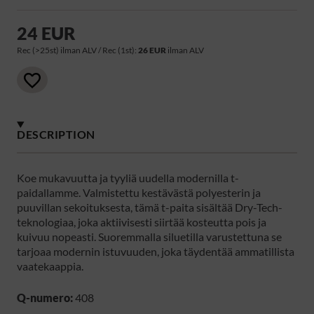
24 EUR
Rec (>25st) ilman ALV / Rec (1st):
26 EUR
ilman ALV
DESCRIPTION
Koe mukavuutta ja tyyliä uudella modernilla t-
paidallamme. Valmistettu kestävästä polyesterin ja
puuvillan sekoituksesta, tämä t-paita sisältää Dry-Tech-
teknologiaa, joka aktiivisesti siirtää kosteutta pois ja
kuivuu nopeasti. Suoremmalla siluetilla varustettuna se
tarjoaa modernin istuvuuden, joka täydentää ammatillista
vaatekaappia.
Q-numero:
408