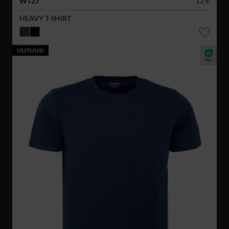
WT27
12 €
HEAVY T-SHIRT
UUTUUS!