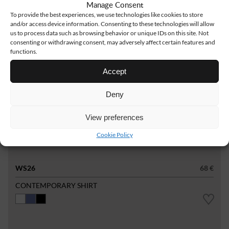
Manage Consent
To provide the best experiences, we use technologies like cookies to store
and/or access device information. Consenting to these technologies will allow
us to process data such as browsing behavior or unique IDs on this site. Not
consenting or withdrawing consent, may adversely affect certain features and
functions.
Accept
Deny
View preferences
Cookie Policy
WS26
68 €
CONTEMPORARY SHIRT