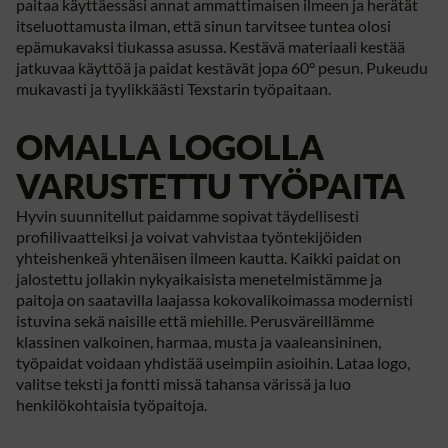
paitaa käyttäessäsi annat ammattimaisen ilmeen ja herätät
itseluottamusta ilman, että sinun tarvitsee tuntea olosi
epämukavaksi tiukassa asussa. Kestävä materiaali kestää
jatkuvaa käyttöä ja paidat kestävät jopa 60° pesun. Pukeudu
mukavasti ja tyylikkäästi Texstarin työpaitaan.
OMALLA LOGOLLA
VARUSTETTU TYÖPAITA
Hyvin suunnitellut paidamme sopivat täydellisesti
profiilivaatteiksi ja voivat vahvistaa työntekijöiden
yhteishenkeä yhtenäisen ilmeen kautta. Kaikki paidat on
jalostettu jollakin nykyaikaisista menetelmistämme ja
paitoja on saatavilla laajassa kokovalikoimassa modernisti
istuvina sekä naisille että miehille. Perusväreillämme
klassinen valkoinen, harmaa, musta ja vaaleansininen,
työpaidat voidaan yhdistää useimpiin asioihin. Lataa logo,
valitse teksti ja fontti missä tahansa värissä ja luo
henkilökohtaisia ​​työpaitoja.