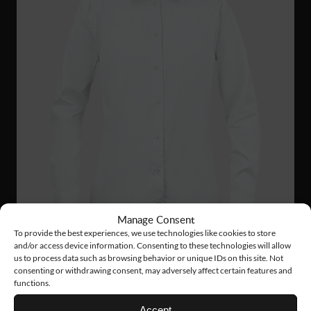
Manage Consent
To provide the best experiences, we use technologies like cookies to store
and/or access device information. Consenting to these technologies will allow
us to process data such as browsing behavior or unique IDs on this site. Not
consenting or withdrawing consent, may adversely affect certain features and
functions.
WS26
68 €
Accept