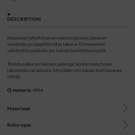
DESCRIPTION
Klassinen lyhythihainen naisten pusero, jossa on
vetoketju ja nappikiinnitys takana. Erinomainen
vaihtoehto paidalle, jos haluat huoliteltua tyyliä.
Toimitusaika on hieman pidempi, koska tuote tulee
ulkoisesta varastosta. Myydään niin kauan kuin tavaraa
riittää.
Q-numero:
4964
Materiaali
Koko-opas