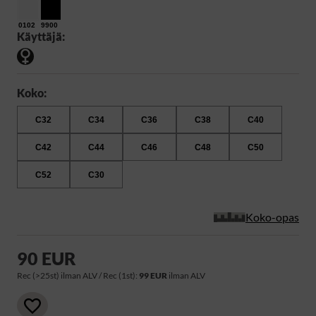
0102
9900
Käyttäjä:
Koko:
C32
C34
C36
C38
C40
C42
C44
C46
C48
C50
C52
C30
Koko-opas
90 EUR
Rec (>25st) ilman ALV / Rec (1st):
99 EUR
ilman ALV