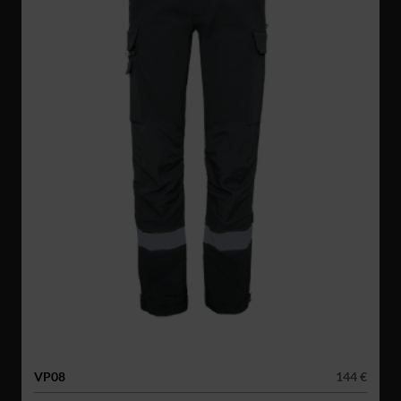
VP08
144 €