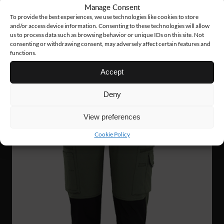
Manage Consent
To provide the best experiences, we use technologies like cookies to store
Liittyvät tuotteet
and/or access device information. Consenting to these technologies will allow
us to process data such as browsing behavior or unique IDs on this site. Not
consenting or withdrawing consent, may adversely affect certain features and
functions.
UUTUUS!
Accept
Deny
View preferences
Cookie Policy