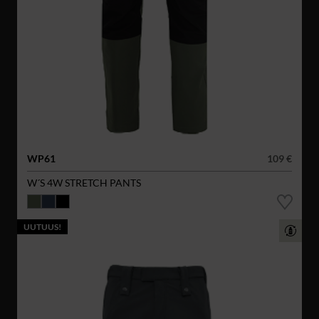
WP61
109 €
W´S 4W STRETCH PANTS
UUTUUS!