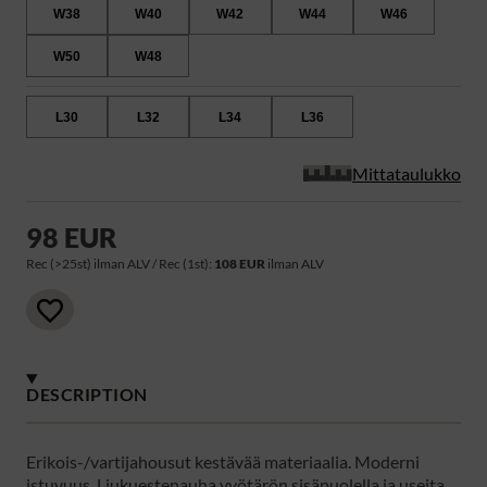
W38
W40
W42
W44
W46
W50
W48
L30
L32
L34
L36
Mittataulukko
98 EUR
Rec (>25st) ilman ALV / Rec (1st):
108 EUR
ilman ALV
DESCRIPTION
Erikois-/vartijahousut kestävää materiaalia. Moderni
istuvuus. Liukuestenauha vyötärön sisäpuolella ja useita