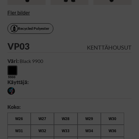
Fler bilder
Recycled Polyester
VP03
KENTTÄHOUSUT
Väri:
Black 9900
9900
Käyttäjä:
Koko:
W26
W27
W28
W29
W30
W31
W32
W33
W34
W36