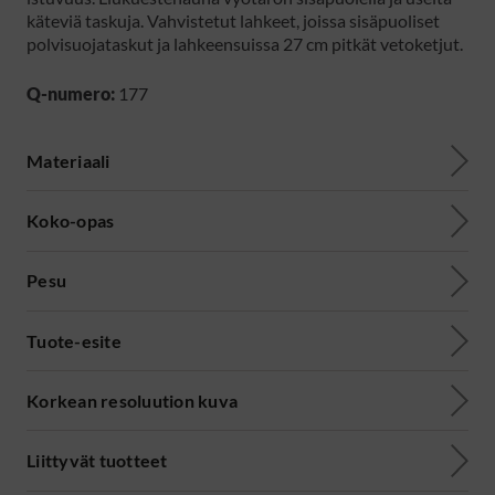
käteviä taskuja. Vahvistetut lahkeet, joissa sisäpuoliset
polvisuojataskut ja lahkeensuissa 27 cm pitkät vetoketjut.
Q-numero:
177
Materiaali
Koko-opas
Pesu
Tuote-esite
Korkean resoluution kuva
Liittyvät tuotteet